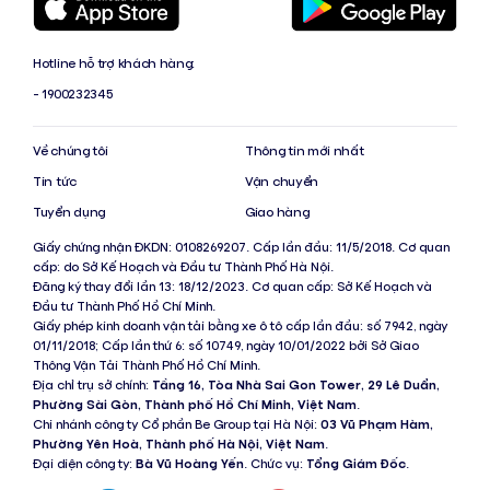
Hotline hỗ trợ khách hàng:
- 1900232345
Về chúng tôi
Thông tin mới nhất
Tin tức
Vận chuyển
Tuyển dụng
Giao hàng
Giấy chứng nhận ĐKDN: 0108269207. Cấp lần đầu: 11/5/2018. Cơ quan
cấp: do Sở Kế Hoạch và Đầu tư Thành Phố Hà Nội.
Đăng ký thay đổi lần 13: 18/12/2023. Cơ quan cấp: Sở Kế Hoạch và
Đầu tư Thành Phố Hồ Chí Minh.
Giấy phép kinh doanh vận tải bằng xe ô tô cấp lần đầu: số 7942, ngày
01/11/2018; Cấp lần thứ 6: số 10749, ngày 10/01/2022 bởi Sở Giao
Thông Vận Tải Thành Phố Hồ Chí Minh.
Địa chỉ trụ sở chính:
Tầng 16, Tòa Nhà Sai Gon Tower, 29 Lê Duẩn,
Phường Sài Gòn, Thành phố Hồ Chí Minh, Việt Nam
.
Chi nhánh công ty Cổ phần Be Group tại Hà Nội:
03 Vũ Phạm Hàm,
Phường Yên Hoà, Thành phố Hà Nội, Việt Nam
.
Đại diện công ty:
Bà Vũ Hoàng Yến
. Chức vụ:
Tổng Giám Đốc
.