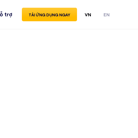
ỗ trợ
VN
EN
TẢI ỨNG DỤNG NGAY