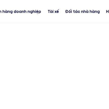
h hàng doanh nghiệp
Tài xế
Đối tác nhà hàng
H