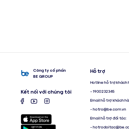
Công ty cổ phần
Hỗ trợ
BE GROUP
Hotline hỗ trợ khách 
Kết nối với chúng tôi
- 1900232345
Email hỗ trợ khách h
-
hotro@be.com.vn
Email hỗ trợ đối tác:
-
hotrodoitac@be.c