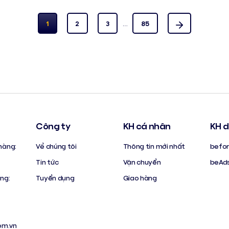
1
2
3
…
85
Công ty
KH cá nhân
KH d
hàng:
Về chúng tôi
Thông tin mới nhất
befor
Tin tức
Vận chuyển
beAd
àng:
Tuyển dụng
Giao hàng
om.vn