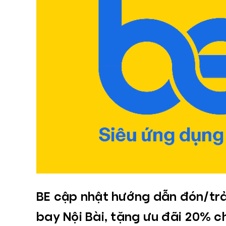
BE cập nhật hướng dẫn đón/trả
bay Nội Bài, tặng ưu đãi 20% cho khách đi/đến