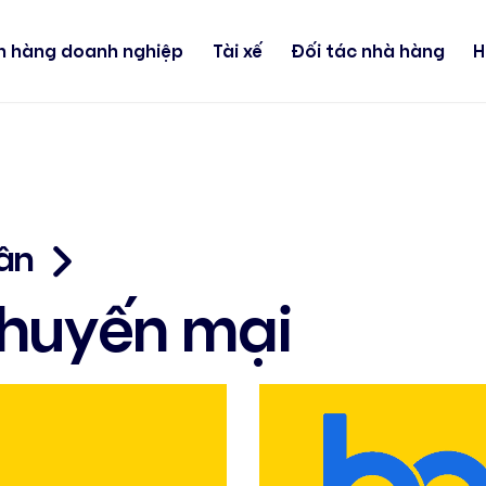
h hàng doanh nghiệp
Tài xế
Đối tác nhà hàng
H
ân
Khuyến mại