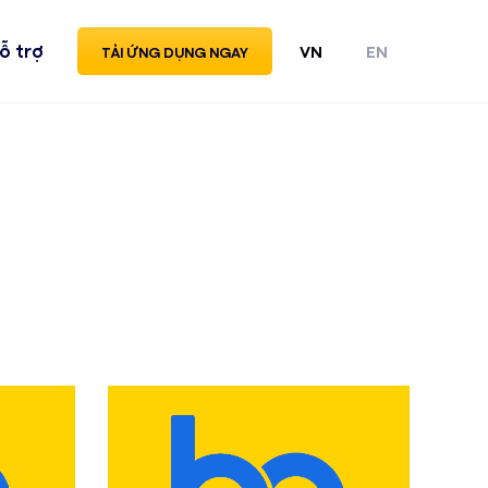
ỗ trợ
VN
EN
TẢI ỨNG DỤNG NGAY