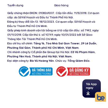
Tuyển dụng
Giao hàng
Giấy chứng nhận ĐKDN: 0108269207. Cấp lần đầu: 11/5/2018. Cơ quan
cấp: do Sở Kế Hoạch và Đầu tư Thành Phố Hà Nội.
Đăng ký thay đổi lần 13: 18/12/2023. Cơ quan cấp: Sở Kế Hoạch và
Đầu tư Thành Phố Hồ Chí Minh.
Giấy phép kinh doanh vận tải bằng xe ô tô cấp lần đầu: số 7942, ngày
01/11/2018; Cấp lần thứ 6: số 10749, ngày 10/01/2022 bởi Sở Giao
Thông Vận Tải Thành Phố Hồ Chí Minh.
Địa chỉ trụ sở chính:
Tầng 16, Tòa Nhà Sai Gon Tower, 29 Lê Duẩn,
Phường Sài Gòn, Thành phố Hồ Chí Minh, Việt Nam
.
Chi nhánh công ty Cổ phần Be Group tại Hà Nội:
03 Vũ Phạm Hàm,
Phường Yên Hoà, Thành phố Hà Nội, Việt Nam
.
Đại diện công ty:
Bà Vũ Hoàng Yến
. Chức vụ:
Tổng Giám Đốc
.