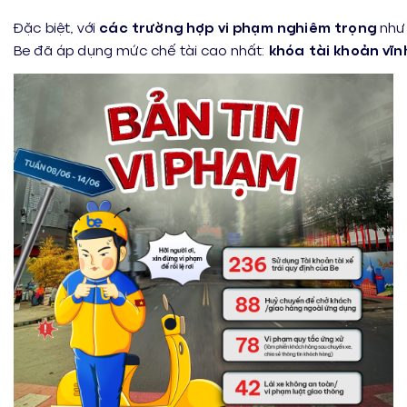
Đặc biệt, với
các trường hợp vi phạm nghiêm trọng
như 
Be đã áp dụng mức chế tài cao nhất:
khóa tài khoản vĩn