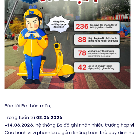
Bác tài Be thân mến,
Trong tuần từ
08
.06.2026
-14.06.2026
,
hệ thống Be đã ghi nhận nhiều trường hợp
vi
Các hành vi vi phạm bao gồm không tuân thủ quy định ho