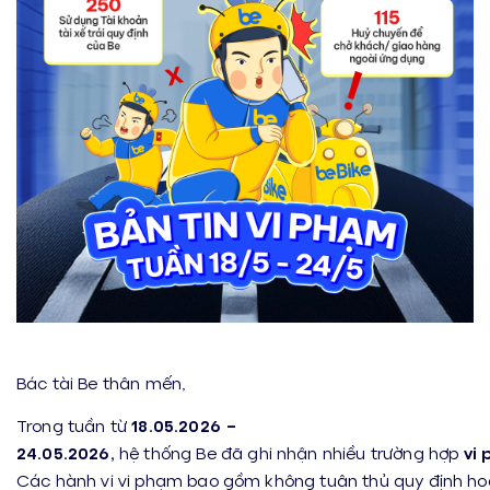
Bác tài Be thân mến,
Trong tuần từ
18.05.2026 –
24.05.2026
,
hệ thống Be đã ghi nhận nhiều trường hợp
vi 
Các hành vi vi phạm bao gồm không tuân thủ quy định ho