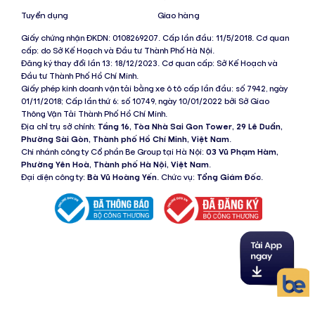
Tuyển dụng
Giao hàng
Giấy chứng nhận ĐKDN: 0108269207. Cấp lần đầu: 11/5/2018. Cơ quan
cấp: do Sở Kế Hoạch và Đầu tư Thành Phố Hà Nội.
Đăng ký thay đổi lần 13: 18/12/2023. Cơ quan cấp: Sở Kế Hoạch và
Đầu tư Thành Phố Hồ Chí Minh.
Giấy phép kinh doanh vận tải bằng xe ô tô cấp lần đầu: số 7942, ngày
01/11/2018; Cấp lần thứ 6: số 10749, ngày 10/01/2022 bởi Sở Giao
Thông Vận Tải Thành Phố Hồ Chí Minh.
Địa chỉ trụ sở chính:
Tầng 16, Tòa Nhà Sai Gon Tower, 29 Lê Duẩn,
Phường Sài Gòn, Thành phố Hồ Chí Minh, Việt Nam
.
Chi nhánh công ty Cổ phần Be Group tại Hà Nội:
03 Vũ Phạm Hàm,
Phường Yên Hoà, Thành phố Hà Nội, Việt Nam
.
Đại diện công ty:
Bà Vũ Hoàng Yến
. Chức vụ:
Tổng Giám Đốc
.