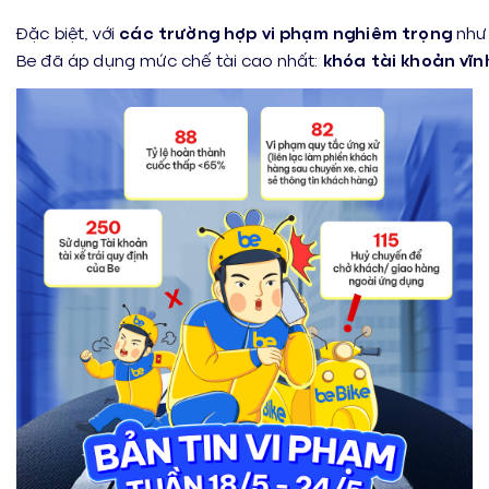
Đặc biệt, với
các trường hợp vi phạm nghiêm trọng
như 
Be đã áp dụng mức chế tài cao nhất:
khóa tài khoản vĩn