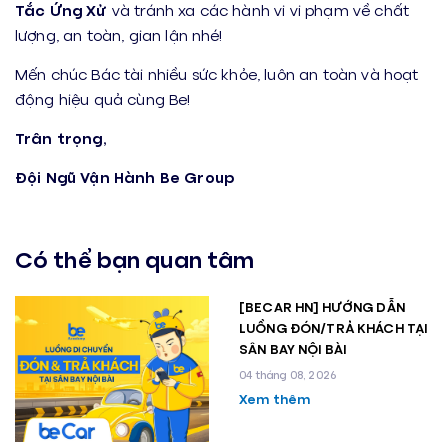
Tắc Ứng Xử
và tránh xa các hành vi vi phạm về chất
lượng, an toàn, gian lận nhé!
Mến chúc Bác tài nhiều sức khỏe, luôn an toàn và hoạt
động hiệu quả cùng Be!
Trân trọng,
Đội Ngũ Vận Hành Be Group
Có thể bạn quan tâm
[BECAR HN] HƯỚNG DẪN
LUỒNG ĐÓN/TRẢ KHÁCH TẠI
SÂN BAY NỘI BÀI
04 tháng 08, 2026
Xem thêm