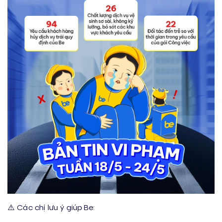
⚠️ Các chị lưu ý giúp Be: