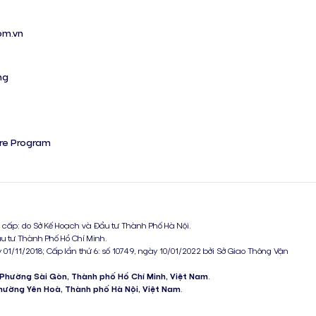
om.vn
ng
ure Program
 cấp: do Sở Kế Hoạch và Đầu tư Thành Phố Hà Nội.
ầu tư Thành Phố Hồ Chí Minh.
 01/11/2018; Cấp lần thứ 6: số 10749, ngày 10/01/2022 bởi Sở Giao Thông Vận
 Phường Sài Gòn, Thành phố Hồ Chí Minh, Việt Nam
.
ường Yên Hoà, Thành phố Hà Nội, Việt Nam
.