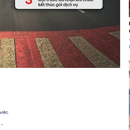
việc
 –