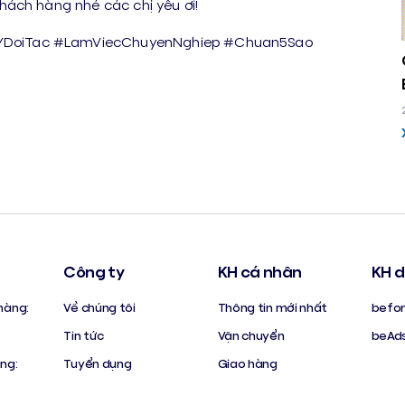
ách hàng nhé các chị yêu ơi!
YDoiTac #LamViecChuyenNghiep #Chuan5Sao
Công ty
KH cá nhân
KH d
hàng:
Về chúng tôi
Thông tin mới nhất
befor
Tin tức
Vận chuyển
beAd
àng:
Tuyển dụng
Giao hàng