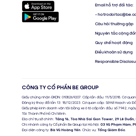
Email hỗ trợ đối tác:
-
hotrodoitac@be.c
Câu hỏi thường gặp
Nguyên tắc cộng đồ
Quy chế hoạt động
Điều khoản sử dụng
Responsible Disclos
CÔNG TY CỔ PHẦN BE GROUP
Giấy chứng nhận ĐKDN: 0108269207. Cấp lần đầu: 11/5/2018. Cơ quan
Đăng ký thay đổi lần 13: 18/12/2023. Cơ quan cấp: Sở Kế Hoạch và Đ
Giấy phép kinh doanh vận tải bằng xe ô tô cấp lần đầu: số 7942, ngày
Tải Thành Phố Hồ Chí Minh.
Địa chỉ trụ sở chính:
Tầng 16, Tòa Nhà Sai Gon Tower, 29 Lê Duẩn,
Chi nhánh công ty Cổ phần Be Group tại Hà Nội:
03 Vũ Phạm Hàm, Ph
Đại diện công ty:
Bà Vũ Hoàng Yến
. Chức vụ:
Tổng Giám Đốc
.