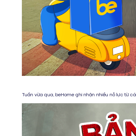
Tuần vừa qua, beHome ghi nhận nhiều nỗ lực từ cá