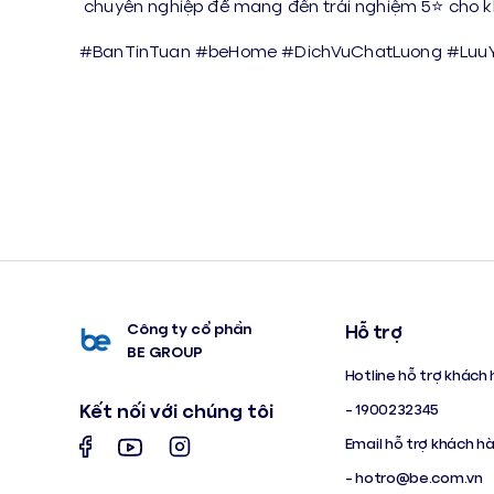
chuyên nghiệp để mang đến trải nghiệm 5⭐ cho kh
#BanTinTuan #beHome #DichVuChatLuong #Luu
Công ty cổ phần
Hỗ trợ
BE GROUP
Hotline hỗ trợ khách 
Kết nối với chúng tôi
- 1900232345
Email hỗ trợ khách h
-
hotro@be.com.vn