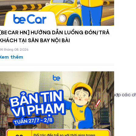
[BECAR HN] HƯỚNG DẪN LUỒNG ĐÓN/TRẢ
KHÁCH TẠI SÂN BAY NỘI BÀI
04 tháng 08, 2026
Xem thêm
 cho khách hàng. Tuy nhiên vẫn còn nhiều trường hợp các ch