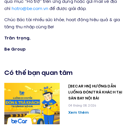
qua mục “Hỗ trợ” trên ứng dụng hoặc gửi mail về địa
chỉ
hotro@be.com.vn
để được giải đáp.
Chúc Bác tài nhiều sức khỏe, hoạt động hiệu quả & gia
tăng thu nhập cùng Be!
Trân trọng,
Be Group
Có thể bạn quan tâm
[BECAR HN] HƯỚNG DẪN
LUỒNG ĐÓN/TRẢ KHÁCH TẠI
SÂN BAY NỘI BÀI
04 tháng 08, 2026
Xem thêm