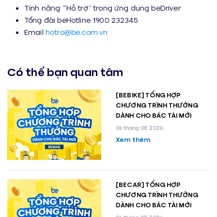
Tính năng “Hỗ trợ” trong ứng dụng beDriver
Tổng đài beHotline 1900 232345
Email
hotro@be.com.vn
Có thể bạn quan tâm
[BEBIKE] TỔNG HỢP
CHƯƠNG TRÌNH THƯỞNG
DÀNH CHO BÁC TÀI MỚI
06 tháng 08, 2026
Xem thêm
[BECAR] TỔNG HỢP
CHƯƠNG TRÌNH THƯỞNG
DÀNH CHO BÁC TÀI MỚI