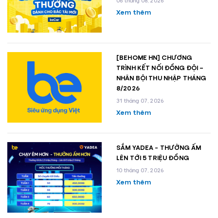
06 tháng 08, 2026
Xem thêm
[BEHOME HN] CHƯƠNG
TRÌNH KẾT NỐI ĐỒNG ĐỘI –
NHÂN BỘI THU NHẬP THÁNG
8/2026
31 tháng 07, 2026
Xem thêm
SẮM YADEA - THƯỞNG ẤM
LÊN TỚI 5 TRIỆU ĐỒNG
10 tháng 07, 2026
Xem thêm