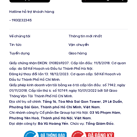
Hotline hỗ trợ khách hàng:
- 1900232345
Về chúng tôi
Thông tin mới nhất
Tin tức
Vận chuyển
Tuyển dụng
Giao hàng
Giấy chứng nhận ĐKDN: 0108269207. Cấp lần đầu: 11/5/2018. Cơ quan
cấp: do Sở Kế Hoạch và Đầu tư Thành Phố Hà Nội.
Đăng ký thay đổi lần 13: 18/12/2023. Cơ quan cấp: Sở Kế Hoạch và
Đầu tư Thành Phố Hồ Chí Minh.
Giấy phép kinh doanh vận tải bằng xe ô tô cấp lần đầu: số 7942, ngày
01/11/2018; Cấp lần thứ 6: số 10749, ngày 10/01/2022 bởi Sở Giao
Thông Vận Tải Thành Phố Hồ Chí Minh.
Địa chỉ trụ sở chính:
Tầng 16, Tòa Nhà Sai Gon Tower, 29 Lê Duẩn,
Phường Sài Gòn, Thành phố Hồ Chí Minh, Việt Nam
.
Chi nhánh công ty Cổ phần Be Group tại Hà Nội:
03 Vũ Phạm Hàm,
Phường Yên Hoà, Thành phố Hà Nội, Việt Nam
.
Đại diện công ty:
Bà Vũ Hoàng Yến
. Chức vụ:
Tổng Giám Đốc
.