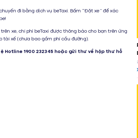
 chuyến đi bằng dịch vụ beTaxi. Bấm “Đặt xe” để xác
be!
trên xe, chi phí beTaxi được thông báo cho bạn trên ứng
ho tài xế (chưa bao gồm phí cầu đường).
hệ Hotline 1900 232345 hoặc gửi thư về hộp thư hỗ