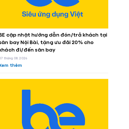
BE cập nhật hướng dẫn đón/trả khách tại
sân bay Nội Bài, tặng ưu đãi 20% cho
khách đi/đến sân bay
07 tháng 08, 2026
Xem thêm