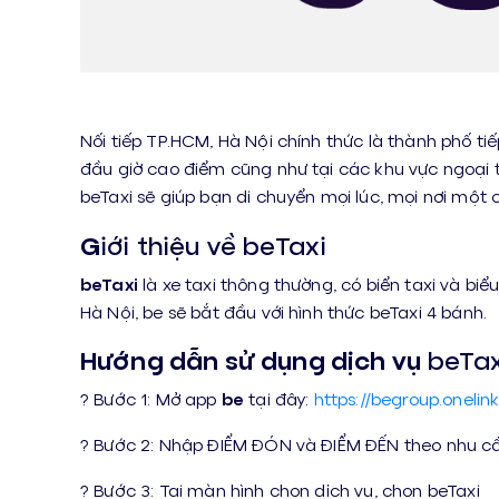
Nối tiếp TP.HCM, Hà Nội chính thức là thành phố ti
đầu giờ cao điểm cũng như tại các khu vực ngoại th
beTaxi sẽ giúp bạn di chuyển mọi lúc, mọi nơi mộ
G
iới thiệu về beTaxi
beTaxi
là xe taxi thông thường, có biển taxi và biể
Hà Nội, be sẽ bắt đầu với hình thức beTaxi 4 bánh.
Hướng dẫn sử dụng dịch vụ
beTax
? Bước 1: Mở app
be
tại đây:
https://begroup.onel
? Bước 2: Nhập ĐIỂM ĐÓN và ĐIỂM ĐẾN theo nhu c
? Bước 3: Tại màn hình chọn dịch vụ, chọn beTaxi