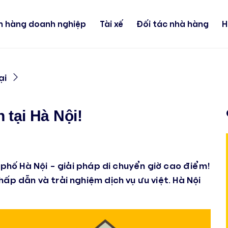
h hàng doanh nghiệp
Tài xế
Đối tác nhà hàng
H
ại
 tại Hà Nội!
 phố Hà Nội - giải pháp di chuyển giờ cao điểm!
ấp dẫn và trải nghiệm dịch vụ ưu việt. Hà Nội