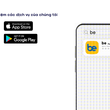
iệm các dịch vụ của chúng tôi