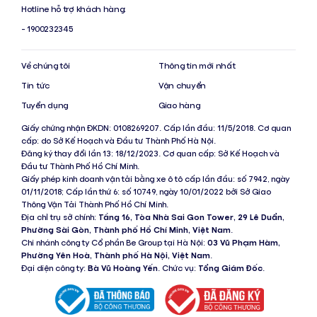
Hotline hỗ trợ khách hàng:
- 1900232345
Về chúng tôi
Thông tin mới nhất
Tin tức
Vận chuyển
Tuyển dụng
Giao hàng
Giấy chứng nhận ĐKDN: 0108269207. Cấp lần đầu: 11/5/2018. Cơ quan
cấp: do Sở Kế Hoạch và Đầu tư Thành Phố Hà Nội.
Đăng ký thay đổi lần 13: 18/12/2023. Cơ quan cấp: Sở Kế Hoạch và
Đầu tư Thành Phố Hồ Chí Minh.
Giấy phép kinh doanh vận tải bằng xe ô tô cấp lần đầu: số 7942, ngày
01/11/2018; Cấp lần thứ 6: số 10749, ngày 10/01/2022 bởi Sở Giao
Thông Vận Tải Thành Phố Hồ Chí Minh.
Địa chỉ trụ sở chính:
Tầng 16, Tòa Nhà Sai Gon Tower, 29 Lê Duẩn,
Phường Sài Gòn, Thành phố Hồ Chí Minh, Việt Nam
.
Chi nhánh công ty Cổ phần Be Group tại Hà Nội:
03 Vũ Phạm Hàm,
Phường Yên Hoà, Thành phố Hà Nội, Việt Nam
.
Đại diện công ty:
Bà Vũ Hoàng Yến
. Chức vụ:
Tổng Giám Đốc
.