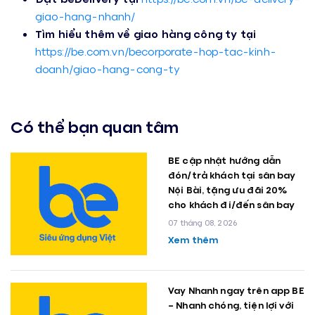
giao-hang-nhanh/
Tìm hiểu thêm về giao hàng công ty tại
https://be.com.vn/
becorporate-hop-tac-kinh-
doanh/giao-hang-cong-ty
Có thể bạn quan tâm
BE cập nhật hướng dẫn
đón/trả khách tại sân bay
Nội Bài, tặng ưu đãi 20%
cho khách đi/đến sân bay
07 tháng 08, 2026
Xem thêm
Vay Nhanh ngay trên app BE
– Nhanh chóng, tiện lợi với