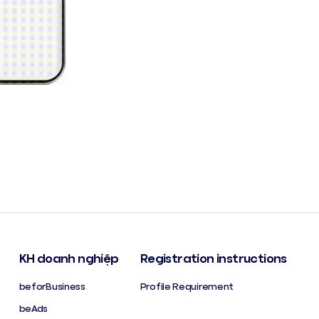
KH doanh nghiệp
Registration instructions
beforBusiness
Profile Requirement
beAds