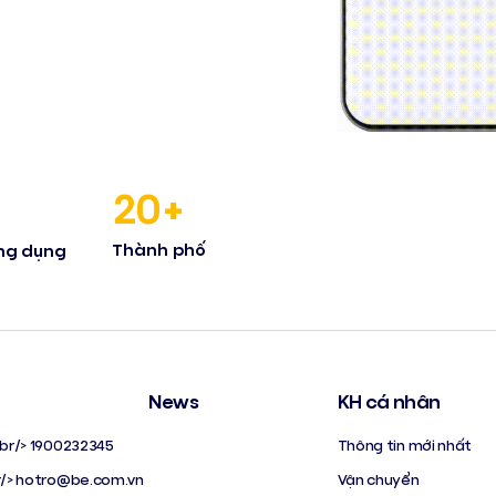
20+
Thành phố
ng dụng
News
KH cá nhân
<br/> 1900232345
Thông tin mới nhất
r/>
hotro@be.com.vn
Vận chuyển