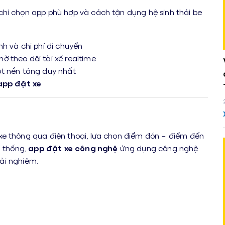
u chí chọn app phù hợp và cách tận dụng hệ sinh thái be
nh và chi phí di chuyển
ờ theo dõi tài xế realtime
t nền tảng duy nhất
app đặt xe
xe thông qua điện thoại, lựa chọn điểm đón – điểm đến
n thống,
app đặt xe công nghệ
ứng dụng công nghệ
rải nghiệm.