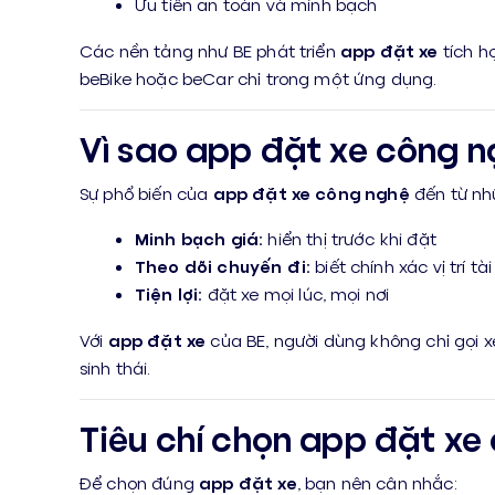
Ưu tiên an toàn và minh bạch
Các nền tảng như BE phát triển
app đặt xe
tích h
beBike hoặc beCar chỉ trong một ứng dụng.
Vì sao app đặt xe công 
Sự phổ biến của
app đặt xe công nghệ
đến từ nhữ
Minh bạch giá:
hiển thị trước khi đặt
Theo dõi chuyến đi:
biết chính xác vị trí tài
Tiện lợi:
đặt xe mọi lúc, mọi nơi
Với
app đặt xe
của BE, người dùng không chỉ gọi x
sinh thái.
Tiêu chí chọn app đặt xe
Để chọn đúng
app đặt xe
, bạn nên cân nhắc: