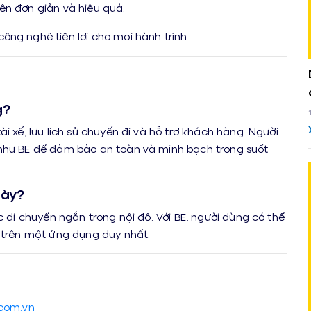
 nên đơn giản và hiệu quả.
ông nghệ tiện lợi cho mọi hành trình.
g?
i xế, lưu lịch sử chuyến đi và hỗ trợ khách hàng. Người
 như BE để đảm bảo an toàn và minh bạch trong suốt
gày?
c di chuyển ngắn trong nội đô. Với BE, người dùng có thể
y trên một ứng dụng duy nhất.
.com.vn