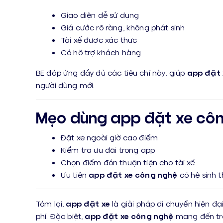
Giao diện dễ sử dụng
Giá cước rõ ràng, không phát sinh
Tài xế được xác thực
Có hỗ trợ khách hàng
BE đáp ứng đầy đủ các tiêu chí này, giúp
app đặt 
người dùng mới.
Mẹo dùng app đặt xe côn
Đặt xe ngoài giờ cao điểm
Kiểm tra ưu đãi trong app
Chọn điểm đón thuận tiện cho tài xế
Ưu tiên
app đặt xe công nghệ
có hệ sinh t
Tóm lại,
app đặt xe
là giải pháp di chuyển hiện đạ
phí. Đặc biệt,
app đặt xe công nghệ
mang đến trả