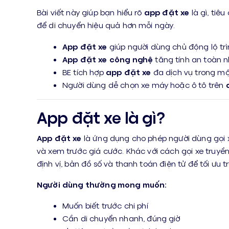
Bài viết này giúp bạn hiểu rõ
app đặt xe
là gì, tiê
để di chuyển hiệu quả hơn mỗi ngày.
App đặt xe
giúp người dùng chủ động lộ trì
App đặt xe công nghệ
tăng tính an toàn nh
BE tích hợp
app đặt xe
đa dịch vụ trong mộ
Người dùng dễ chọn xe máy hoặc ô tô trên
App đặt xe là gì?
App đặt xe
là ứng dụng cho phép người dùng gọi 
và xem trước giá cước. Khác với cách gọi xe truyề
định vị, bản đồ số và thanh toán điện tử để tối ưu t
Người dùng thường mong muốn:
Muốn biết trước chi phí
Cần di chuyển nhanh, đúng giờ