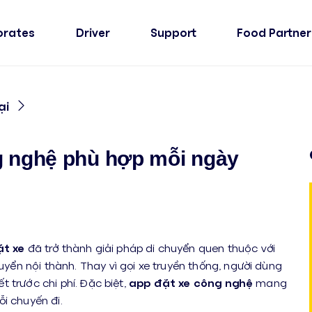
orates
Driver
Support
Food Partner
ại
g nghệ phù hợp mỗi ngày
t xe
đã trở thành giải pháp di chuyển quen thuộc với
uyển nội thành. Thay vì gọi xe truyền thống, người dùng
ết trước chi phí. Đặc biệt,
app đặt xe công nghệ
mang
i chuyến đi.