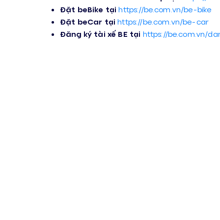
Đặt beBike tại
https://be.com.vn/be-bike
Đặt beCar tại
https://be.com.vn/be-car
Đăng ký tài xế BE tại
https://be.com.vn/d