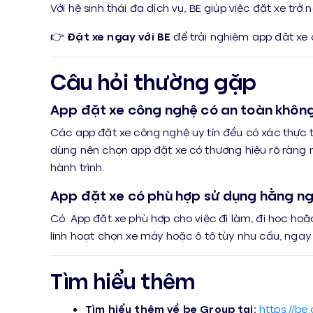
Với hệ sinh thái đa dịch vụ, BE giúp việc đặt xe trở
👉
Đặt xe ngay với BE
để trải nghiệm app đặt xe c
Câu hỏi thường gặp
App đặt xe công nghệ có an toàn khôn
Các app đặt xe công nghệ uy tín đều có xác thực tà
dùng nên chọn app đặt xe có thương hiệu rõ ràng
hành trình.
App đặt xe có phù hợp sử dụng hằng n
Có. App đặt xe phù hợp cho việc đi làm, đi học hoặ
linh hoạt chọn xe máy hoặc ô tô tùy nhu cầu, nga
Tìm hiểu thêm
Tìm hiểu thêm về be Group tại:
https://be