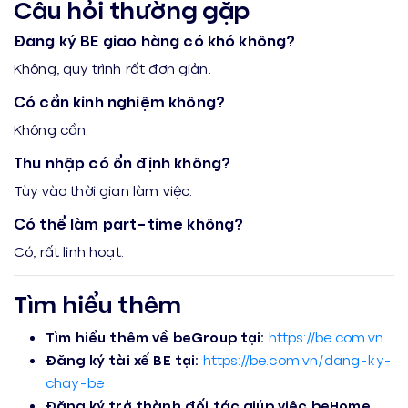
Câu hỏi thường gặp
Đăng ký BE giao hàng có khó không?
Không, quy trình rất đơn giản.
Có cần kinh nghiệm không?
Không cần.
Thu nhập có ổn định không?
Tùy vào thời gian làm việc.
Có thể làm part-time không?
Có, rất linh hoạt.
Tìm hiểu thêm
Tìm hiểu thêm về beGroup tại:
https://be.com.vn
Đăng ký tài xế BE tại:
https://be.com.vn/dang-ky-
chay-be
Đăng ký trở thành đối tác giúp việc beHome