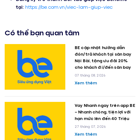
tại:
https://be.com.vn/viec-lam-giup-viec
Có thể bạn quan tâm
BE cập nhật hướng dẫn
đón/trả khách tại sân bay
Nội Bài, tặng ưu đãi 20%
cho khách đi/đến sân bay
07 tháng 08, 2026
Xem thêm
Vay Nhanh ngay trên app BE
– Nhanh chóng, tiện lợi với
hạn mức lên đến 40 Triệu
27 tháng 07, 2026
Xem thêm