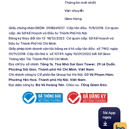
Thông tin mới nhất
Vận chuyển
Giao hàng
Giấy chứng nhận ĐKDN: 0108269207. Cấp lần đầu: 11/5/2018. Cơ quan
cấp: do Sở Kế Hoạch và Đầu tư Thành Phố Hà Nội.
Đăng ký thay đổi lần 13: 18/12/2023. Cơ quan cấp: Sở Kế Hoạch và
Đầu tư Thành Phố Hồ Chí Minh.
Giấy phép kinh doanh vận tải bằng xe ô tô cấp lần đầu: số 7942, ngày
01/11/2018; Cấp lần thứ 6: số 10749, ngày 10/01/2022 bởi Sở Giao
Thông Vận Tải Thành Phố Hồ Chí Minh.
Địa chỉ trụ sở chính:
Tầng 16, Tòa Nhà Sai Gon Tower, 29 Lê Duẩn,
Phường Sài Gòn, Thành phố Hồ Chí Minh, Việt Nam
.
Chi nhánh công ty Cổ phần Be Group tại Hà Nội:
03 Vũ Phạm Hàm,
Phường Yên Hoà, Thành phố Hà Nội, Việt Nam
.
Đại diện công ty:
Bà Vũ Hoàng Yến
. Chức vụ:
Tổng Giám Đốc
.