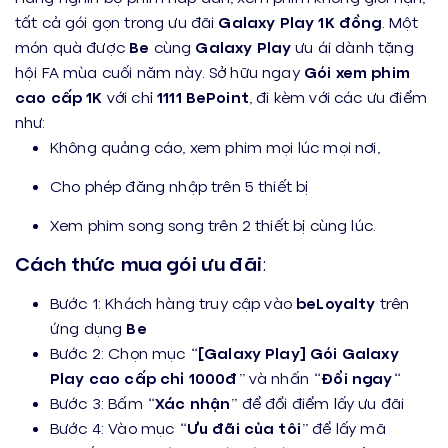
tất cả gói gọn trong ưu đãi
Galaxy Play 1K đồng
. Một
món quà được
Be
cùng
Galaxy Play
ưu ái dành tặng
hội FA mùa cuối năm này. Sở hữu ngay
Gói xem phim
cao cấp 1K
với chỉ
1111 BePoint
, đi kèm với các ưu điểm
như:
Không quảng cáo, xem phim mọi lúc mọi nơi,
Cho phép đăng nhập trên 5 thiết bị
Xem phim song song trên 2 thiết bị cùng lúc.
Cách thức
mua gói ưu đãi
:
Bước 1: Khách hàng truy cập vào
beLoyalty
trên
ứng dụng
Be
Bước 2: Chọn mục “
[Galaxy Play] Gói Galaxy
Play cao cấp chỉ 1000đ
” và nhấn “
Đổi ngay
“
Bước 3: Bấm “
Xác nhận
” để đổi điểm lấy ưu đãi
Bước 4: Vào mục “
Ưu đãi của tôi
” để lấy mã