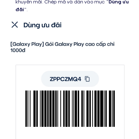
khuyến mãi. Chép mã và dán vào mục “
Dùng ưu
đãi
“.