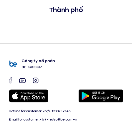
Thành phố
Công ty cổ phần
BE GROUP
Hotline for customer: <br/> 1900232345
Email for customer: <br/>
hotro@be.com.vn