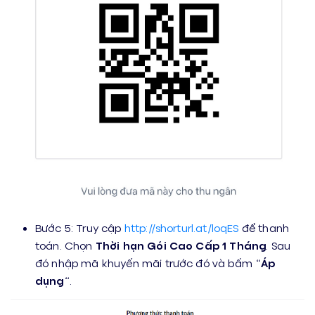
Bước 5: Truy cập
http://shorturl.at/loqES
để thanh
toán. Chọn
Thời hạn Gói Cao Cấp 1 Tháng
. Sau
đó nhập mã khuyến mãi trước đó và bấm “
Áp
dụng
“.