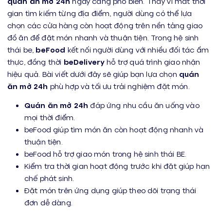
quán ăn mở 24h
ngày càng phổ biến. Thay vì mất thời
gian tìm kiếm từng địa điểm, người dùng có thể lựa
chọn các cửa hàng còn hoạt động trên nền tảng giao
đồ ăn để đặt món nhanh và thuận tiện. Trong hệ sinh
thái be,
beFood
kết nối người dùng với nhiều đối tác ẩm
thực, đồng thời
beDelivery
hỗ trợ quá trình giao nhận
hiệu quả. Bài viết dưới đây sẽ giúp bạn lựa chọn
quán
ăn mở 24h
phù hợp và tối ưu trải nghiệm đặt món.
Quán ăn mở 24h
đáp ứng nhu cầu ăn uống vào
mọi thời điểm.
beFood giúp tìm món ăn còn hoạt động nhanh và
thuận tiện.
beFood hỗ trợ giao món trong hệ sinh thái BE.
Kiểm tra thời gian hoạt động trước khi đặt giúp hạn
chế phát sinh.
Đặt món trên ứng dụng giúp theo dõi trạng thái
đơn dễ dàng.