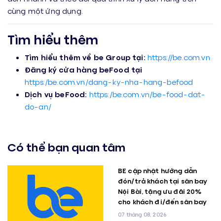
cùng một ứng dụng.
Tìm hiểu thêm
Tìm hiểu thêm về be Group tại:
https://be.com.vn
Đăng ký cửa hàng beFood tại
https:/
be.com.vn/dang-ky-nha-hang-befood
Dịch vụ beFood:
https:/
be.com.vn/be-food-dat-
do-an/
Có thể bạn quan tâm
BE cập nhật hướng dẫn
đón/trả khách tại sân bay
Nội Bài, tặng ưu đãi 20%
cho khách đi/đến sân bay
07 tháng 08, 2026