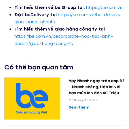
Tìm hiểu thêm về be Group tại:
https://be.com.vn
Đặt beDelivery tại
https://be.com.vn/
be-delivery-
giao-hang-nhanh/
Tìm hiểu thêm về giao hàng công ty tại
https://be.com.vn/
becorporate-hop-tac-kinh-
doanh/giao-hang-cong-ty
Có thể bạn quan tâm
Vay Nhanh ngay trên app BE
– Nhanh chóng, tiện lợi với
hạn mức lên đến 40 Triệu
27 tháng 07, 2026
Xem thêm