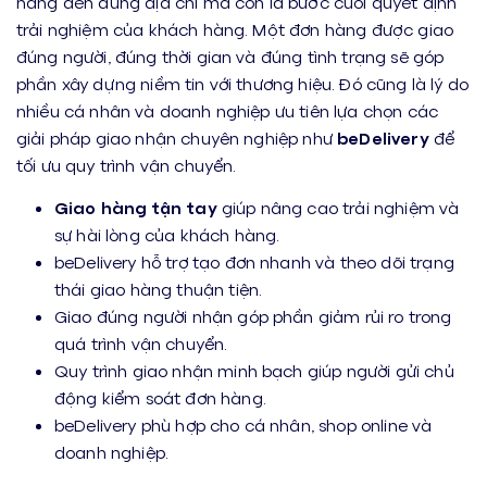
hàng đến đúng địa chỉ mà còn là bước cuối quyết định
trải nghiệm của khách hàng. Một đơn hàng được giao
đúng người, đúng thời gian và đúng tình trạng sẽ góp
phần xây dựng niềm tin với thương hiệu. Đó cũng là lý do
nhiều cá nhân và doanh nghiệp ưu tiên lựa chọn các
giải pháp giao nhận chuyên nghiệp như
beDelivery
để
tối ưu quy trình vận chuyển.
Giao hàng tận tay
giúp nâng cao trải nghiệm và
sự hài lòng của khách hàng.
beDelivery hỗ trợ tạo đơn nhanh và theo dõi trạng
thái giao hàng thuận tiện.
Giao đúng người nhận góp phần giảm rủi ro trong
quá trình vận chuyển.
Quy trình giao nhận minh bạch giúp người gửi chủ
động kiểm soát đơn hàng.
beDelivery phù hợp cho cá nhân, shop online và
doanh nghiệp.