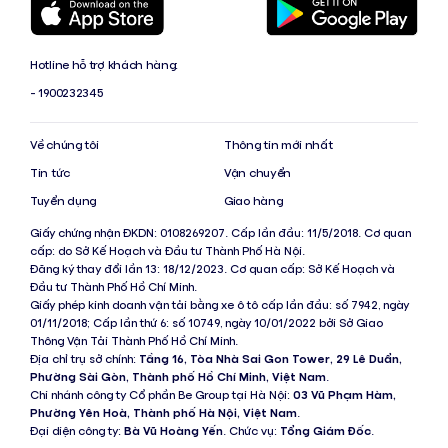
Hotline hỗ trợ khách hàng:
- 1900232345
Về chúng tôi
Thông tin mới nhất
Tin tức
Vận chuyển
Tuyển dụng
Giao hàng
Giấy chứng nhận ĐKDN: 0108269207. Cấp lần đầu: 11/5/2018. Cơ quan
cấp: do Sở Kế Hoạch và Đầu tư Thành Phố Hà Nội.
Đăng ký thay đổi lần 13: 18/12/2023. Cơ quan cấp: Sở Kế Hoạch và
Đầu tư Thành Phố Hồ Chí Minh.
Giấy phép kinh doanh vận tải bằng xe ô tô cấp lần đầu: số 7942, ngày
01/11/2018; Cấp lần thứ 6: số 10749, ngày 10/01/2022 bởi Sở Giao
Thông Vận Tải Thành Phố Hồ Chí Minh.
Địa chỉ trụ sở chính:
Tầng 16, Tòa Nhà Sai Gon Tower, 29 Lê Duẩn,
Phường Sài Gòn, Thành phố Hồ Chí Minh, Việt Nam
.
Chi nhánh công ty Cổ phần Be Group tại Hà Nội:
03 Vũ Phạm Hàm,
Phường Yên Hoà, Thành phố Hà Nội, Việt Nam
.
Đại diện công ty:
Bà Vũ Hoàng Yến
. Chức vụ:
Tổng Giám Đốc
.