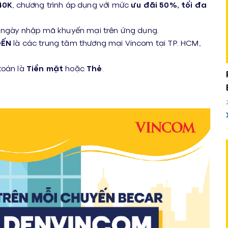
40K
, chương trình áp dụng với mức
ưu đãi 50%, tối đa
 ngày nhập mã khuyến mại trên ứng dụng.
ĐẾN
là các trung tâm thương mại Vincom tại TP. HCM,
toán là
Tiền mặt
hoặc
Thẻ
.