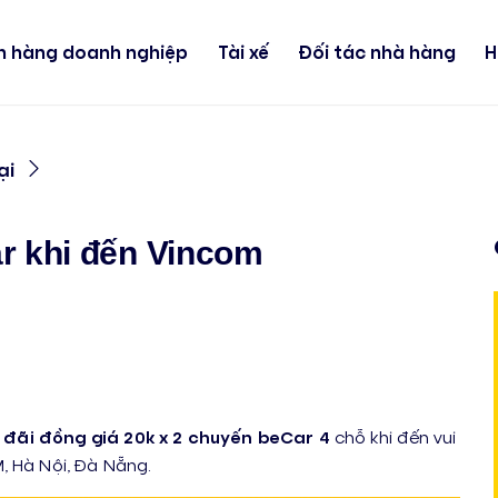
h hàng doanh nghiệp
Tài xế
Đối tác nhà hàng
H
ại
r khi đến Vincom
 đãi đồng giá 20k x 2 chuyến beCar 4
chỗ khi đến vui
, Hà Nội, Đà Nẵng.