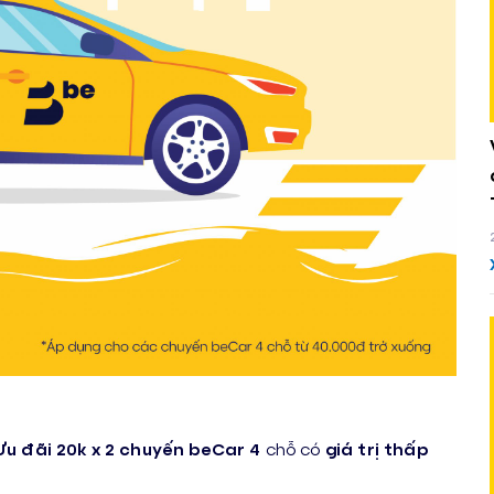
Ưu đãi 20k x 2 chuyến beCar 4
chỗ có
giá trị thấp