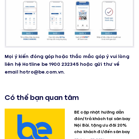
Mọi ý kiến đóng góp hoặc thắc mắc góp ý vui lòng
liên hệ Hotline be 1900 232345 hoặc gửi thư về
email
hotro@be.com.vn
.
Có thể bạn quan tâm
BE cập nhật hướng dẫn
đón/trả khách tại sân bay
Nội Bài, tặng ưu đãi 20%
cho khách đi/đến sân bay