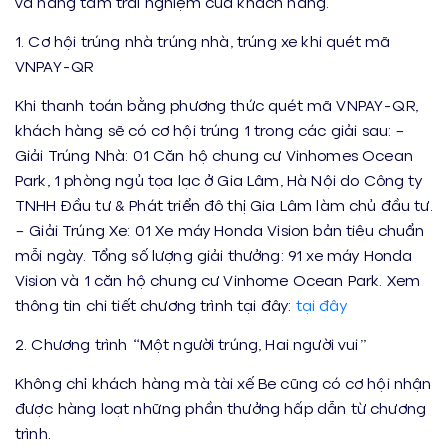
và nâng tầm trải nghiệm của khách hàng.
1. Cơ hội trúng nhà trúng nhà, trúng xe khi quét mã
VNPAY-QR
Khi thanh toán bằng phương thức quét mã VNPAY-QR,
khách hàng sẽ có cơ hội trúng 1 trong các giải sau: –
Giải Trúng Nhà: 01 Căn hộ chung cư Vinhomes Ocean
Park, 1 phòng ngủ tọa lạc ở Gia Lâm, Hà Nội do Công ty
TNHH Đầu tư & Phát triển đô thị Gia Lâm làm chủ đầu tư.
– Giải Trúng Xe: 01 Xe máy Honda Vision bản tiêu chuẩn
mỗi ngày. Tổng số lượng giải thưởng: 91 xe máy Honda
Vision và 1 căn hộ chung cư Vinhome Ocean Park. Xem
thông tin chi tiết chương trình tại đây:
tại đây
2. Chương trình “Một người trúng, Hai người vui”
Không chỉ khách hàng mà tài xế Be cũng có cơ hội nhận
được hàng loạt những phần thưởng hấp dẫn từ chương
trình.