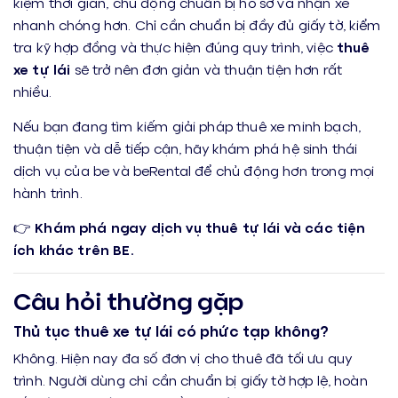
kiệm thời gian, chủ động chuẩn bị hồ sơ và nhận xe
nhanh chóng hơn. Chỉ cần chuẩn bị đầy đủ giấy tờ, kiểm
tra kỹ hợp đồng và thực hiện đúng quy trình, việc
thuê
xe tự lái
sẽ trở nên đơn giản và thuận tiện hơn rất
nhiều.
Nếu bạn đang tìm kiếm giải pháp thuê xe minh bạch,
thuận tiện và dễ tiếp cận, hãy khám phá hệ sinh thái
dịch vụ của be và beRental để chủ động hơn trong mọi
hành trình.
👉
Khám phá ngay dịch vụ thuê tự lái và các tiện
ích khác trên BE.
Câu hỏi thường gặp
Thủ tục thuê xe tự lái có phức tạp không?
Không. Hiện nay đa số đơn vị cho thuê đã tối ưu quy
trình. Người dùng chỉ cần chuẩn bị giấy tờ hợp lệ, hoàn