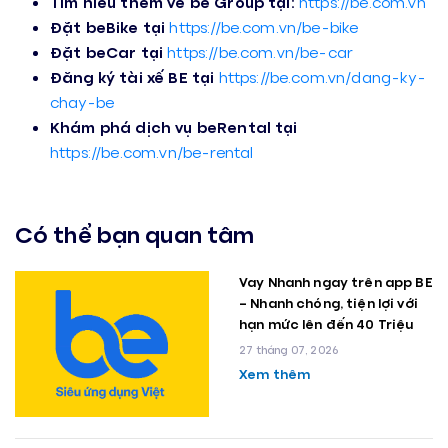
Tìm hiểu thêm về be Group tại:
https://be.com.vn
Đặt beBike tại
https://be.com.vn/be-bike
Đặt beCar tại
https://be.com.vn/be-car
Đăng ký tài xế BE tại
https://be.com.vn/dang-ky-
chay-be
Khám phá dịch vụ beRental tại
https://be.com.vn/be-rental
Có thể bạn quan tâm
Vay Nhanh ngay trên app BE
– Nhanh chóng, tiện lợi với
hạn mức lên đến 40 Triệu
27 tháng 07, 2026
Xem thêm