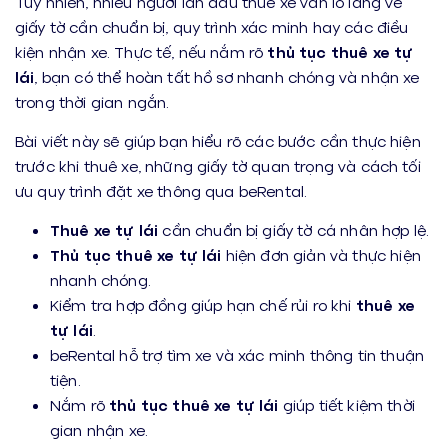
Tuy nhiên, nhiều người lần đầu thuê xe vẫn lo lắng về
giấy tờ cần chuẩn bị, quy trình xác minh hay các điều
kiện nhận xe. Thực tế, nếu nắm rõ
thủ tục thuê xe tự
lái
, bạn có thể hoàn tất hồ sơ nhanh chóng và nhận xe
trong thời gian ngắn.
Bài viết này sẽ giúp bạn hiểu rõ các bước cần thực hiện
trước khi thuê xe, những giấy tờ quan trọng và cách tối
ưu quy trình đặt xe thông qua beRental.
Thuê xe tự lái
cần chuẩn bị giấy tờ cá nhân hợp lệ.
Thủ tục thuê xe tự lái
hiện đơn giản và thực hiện
nhanh chóng.
Kiểm tra hợp đồng giúp hạn chế rủi ro khi
thuê xe
tự lái
.
beRental hỗ trợ tìm xe và xác minh thông tin thuận
tiện.
Nắm rõ
thủ tục thuê xe tự lái
giúp tiết kiệm thời
gian nhận xe.