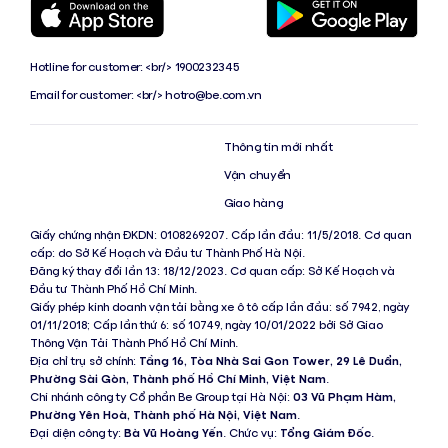
Hotline for customer: <br/> 1900232345
Email for customer: <br/>
hotro@be.com.vn
Thông tin mới nhất
Vận chuyển
Giao hàng
Giấy chứng nhận ĐKDN: 0108269207. Cấp lần đầu: 11/5/2018. Cơ quan
cấp: do Sở Kế Hoạch và Đầu tư Thành Phố Hà Nội.
Đăng ký thay đổi lần 13: 18/12/2023. Cơ quan cấp: Sở Kế Hoạch và
Đầu tư Thành Phố Hồ Chí Minh.
Giấy phép kinh doanh vận tải bằng xe ô tô cấp lần đầu: số 7942, ngày
01/11/2018; Cấp lần thứ 6: số 10749, ngày 10/01/2022 bởi Sở Giao
Thông Vận Tải Thành Phố Hồ Chí Minh.
Địa chỉ trụ sở chính:
Tầng 16, Tòa Nhà Sai Gon Tower, 29 Lê Duẩn,
Phường Sài Gòn, Thành phố Hồ Chí Minh, Việt Nam
.
Chi nhánh công ty Cổ phần Be Group tại Hà Nội:
03 Vũ Phạm Hàm,
Phường Yên Hoà, Thành phố Hà Nội, Việt Nam
.
Đại diện công ty:
Bà Vũ Hoàng Yến
. Chức vụ:
Tổng Giám Đốc
.