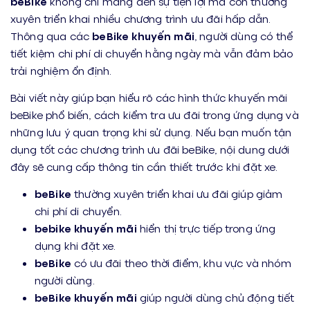
beBike
không chỉ mang đến sự tiện lợi mà còn thường
xuyên triển khai nhiều chương trình ưu đãi hấp dẫn.
Thông qua các
beBike khuyến mãi
, người dùng có thể
tiết kiệm chi phí di chuyển hằng ngày mà vẫn đảm bảo
trải nghiệm ổn định.
Bài viết này giúp bạn hiểu rõ các hình thức khuyến mãi
beBike phổ biến, cách kiểm tra ưu đãi trong ứng dụng và
những lưu ý quan trọng khi sử dụng. Nếu bạn muốn tận
dụng tốt các chương trình ưu đãi beBike, nội dung dưới
đây sẽ cung cấp thông tin cần thiết trước khi đặt xe.
beBike
thường xuyên triển khai ưu đãi giúp giảm
chi phí di chuyển.
bebike khuyến mãi
hiển thị trực tiếp trong ứng
dụng khi đặt xe.
beBike
có ưu đãi theo thời điểm, khu vực và nhóm
người dùng.
beBike khuyến mãi
giúp người dùng chủ động tiết