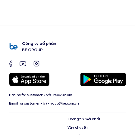
Công ty cổ phần
BE GROUP
Hotline for customer: <br/> 1900232345
Email for customer: <br/>
hotro@be.com.vn
Thông tin mới nhất
Vận chuyển