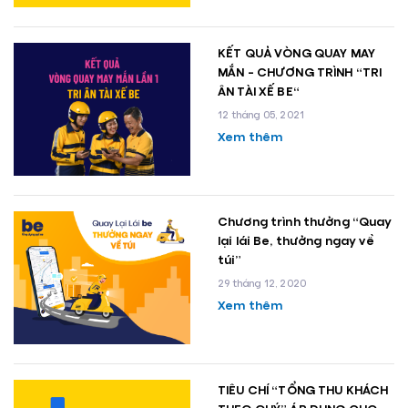
KẾT QUẢ VÒNG QUAY MAY
MẮN - CHƯƠNG TRÌNH “TRI
ÂN TÀI XẾ BE"
12 tháng 05, 2021
Xem thêm
Chương trình thưởng “Quay
lại lái Be, thưởng ngay về
túi”
29 tháng 12, 2020
Xem thêm
TIÊU CHÍ “TỔNG THU KHÁCH