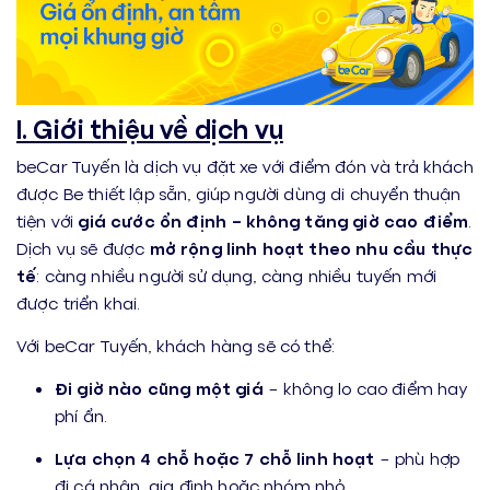
I. Giới thiệu về dịch vụ
beCar Tuyến là dịch vụ đặt xe với điểm đón và trả khách
được Be thiết lập sẵn, giúp người dùng di chuyển thuận
tiện với
giá cước ổn định – không tăng giờ cao điểm
.
Dịch vụ sẽ được
mở rộng linh hoạt theo nhu cầu thực
tế
: càng nhiều người sử dụng, càng nhiều tuyến mới
được triển khai.
Với beCar Tuyến, khách hàng sẽ có thể:
Đi giờ nào cũng một giá
– không lo cao điểm hay
phí ẩn.
Lựa chọn 4 chỗ hoặc 7 chỗ linh hoạt
– phù hợp
đi cá nhân, gia đình hoặc nhóm nhỏ.