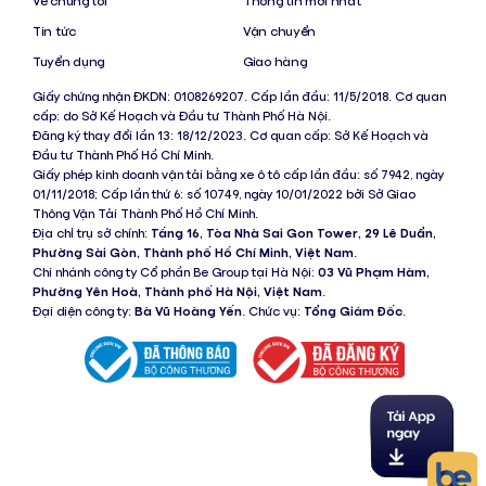
Về chúng tôi
Thông tin mới nhất
Tin tức
Vận chuyển
Tuyển dụng
Giao hàng
Giấy chứng nhận ĐKDN: 0108269207. Cấp lần đầu: 11/5/2018. Cơ quan
cấp: do Sở Kế Hoạch và Đầu tư Thành Phố Hà Nội.
Đăng ký thay đổi lần 13: 18/12/2023. Cơ quan cấp: Sở Kế Hoạch và
Đầu tư Thành Phố Hồ Chí Minh.
Giấy phép kinh doanh vận tải bằng xe ô tô cấp lần đầu: số 7942, ngày
01/11/2018; Cấp lần thứ 6: số 10749, ngày 10/01/2022 bởi Sở Giao
Thông Vận Tải Thành Phố Hồ Chí Minh.
Địa chỉ trụ sở chính:
Tầng 16, Tòa Nhà Sai Gon Tower, 29 Lê Duẩn,
Phường Sài Gòn, Thành phố Hồ Chí Minh, Việt Nam
.
Chi nhánh công ty Cổ phần Be Group tại Hà Nội:
03 Vũ Phạm Hàm,
Phường Yên Hoà, Thành phố Hà Nội, Việt Nam
.
Đại diện công ty:
Bà Vũ Hoàng Yến
. Chức vụ:
Tổng Giám Đốc
.