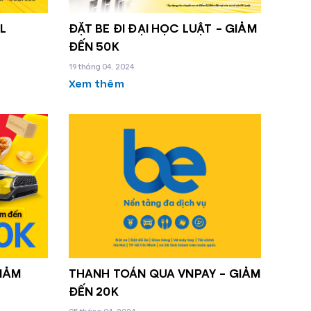
L
ĐẶT BE ĐI ĐẠI HỌC LUẬT – GIẢM
ĐẾN 50K
19 tháng 04, 2024
Xem thêm
GIẢM
THANH TOÁN QUA VNPAY – GIẢM
ĐẾN 20K