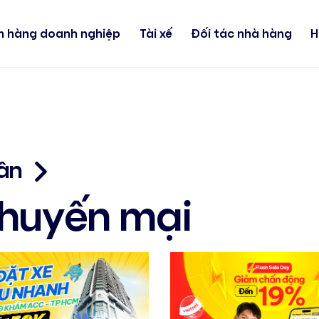
h hàng doanh nghiệp
Tài xế
Đối tác nhà hàng
H
ân
Khuyến mại