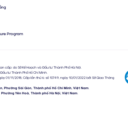
ồng
sure Program
an cấp: do Sở Kế Hoạch và Đầu tư Thành Phố Hà Nội.
 Đầu tư Thành Phố Hồ Chí Minh.
gày 01/11/2018; Cấp lần thứ 6: số 10749, ngày 10/01/2022 bởi Sở Giao Thông
ẩn, Phường Sài Gòn, Thành phố Hồ Chí Minh, Việt Nam
.
 Phường Yên Hoà, Thành phố Hà Nội, Việt Nam
.