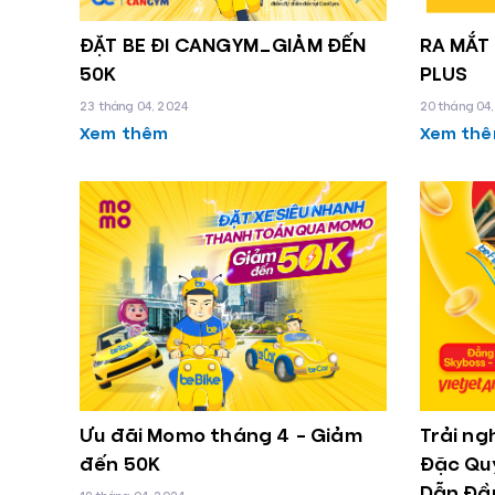
ĐẶT BE ĐI CANGYM_GIẢM ĐẾN
RA MẮT 
50K
PLUS
23 tháng 04, 2024
20 tháng 04
Xem thêm
Xem th
Ưu đãi Momo tháng 4 – Giảm
Trải ng
đến 50K
Đặc Qu
Dẫn Đầ