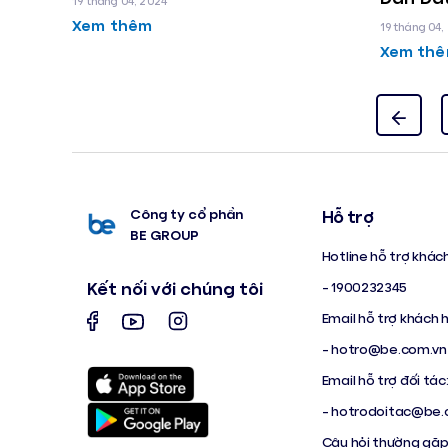
19 tháng 04, 2024
Xem thêm
19 tháng 04,
Xem th
Công ty cổ phần
Hỗ trợ
BE GROUP
Hotline hỗ trợ khác
Kết nối với chúng tôi
- 1900232345
Email hỗ trợ khách 
-
hotro@be.com.vn
Email hỗ trợ đối tác
-
hotrodoitac@be.
Câu hỏi thường gặ