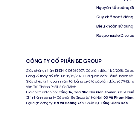
Nguyên tắc cộng đ
Quy chế hoạt động
Điều khoản sử dụng
Responsible Disclo
CÔNG TY CỔ PHẦN BE GROUP
Giấy chứng nhận ĐKDN: 0108269207. Cấp lần đầu: 11/5/2018. Cơ qu
Đăng ký thay đổi lần 13: 18/12/2023. Cơ quan cấp: Sở Kế Hoạch và
Giấy phép kinh doanh vận tải bằng xe ô tô cấp lần đầu: số 7942, n
Vận Tải Thành Phố Hồ Chí Minh.
Địa chỉ trụ sở chính:
Tầng 16, Tòa Nhà Sai Gon Tower, 29 Lê Du
Chi nhánh công ty Cổ phần Be Group tại Hà Nội:
03 Vũ Phạm Hàm,
Đại diện công ty:
Bà Vũ Hoàng Yến
. Chức vụ:
Tổng Giám Đốc
.