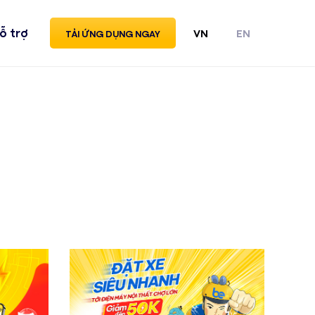
ỗ trợ
VN
EN
TẢI ỨNG DỤNG NGAY