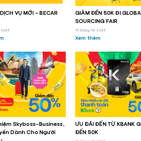
DỊCH VỤ MỚI – BECAR
GIẢM ĐẾN 50K ĐI GLOBA
SOURCING FAIR
, 2024
19 tháng 04, 2024
êm
Xem thêm
hiệm Skyboss-Business,
ƯU ĐÃI ĐẾN TỪ KBANK 
yền Dành Cho Người
ĐẾN 50K
u