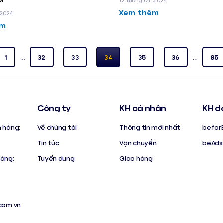
12 tháng 04, 2024
Xem thêm
 2024
êm
1
…
32
33
34
35
36
…
85
Công ty
KH cá nhân
KH d
h hàng:
Về chúng tôi
Thông tin mới nhất
befor
Tin tức
Vận chuyển
beAds
hàng:
Tuyển dụng
Giao hàng
:
com.vn
p