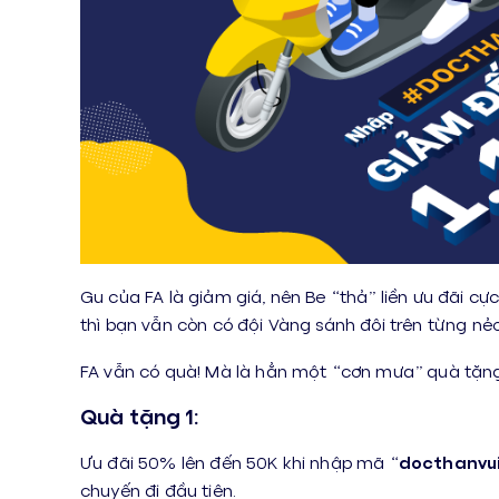
Gu của FA là giảm giá, nên Be “thả” liền ưu đãi c
thì bạn vẫn còn có đội Vàng sánh đôi trên từng nẻ
FA vẫn có quà! Mà là hẳn một “cơn mưa” quà tặng
Quà tặng 1:
Ưu đãi 50% lên đến 50K khi nhập mã “
docthanvui
chuyến đi đầu tiên.