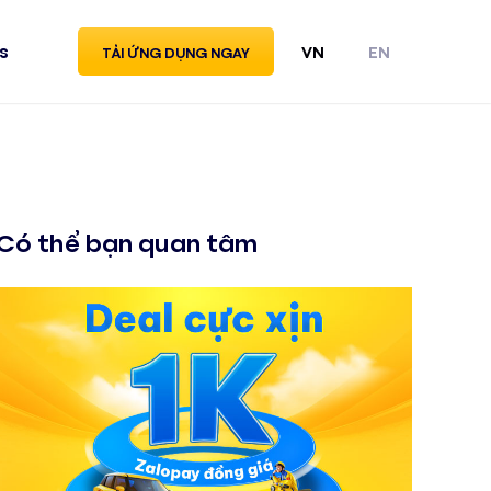
s
VN
EN
TẢI ỨNG DỤNG NGAY
Có thể bạn quan tâm