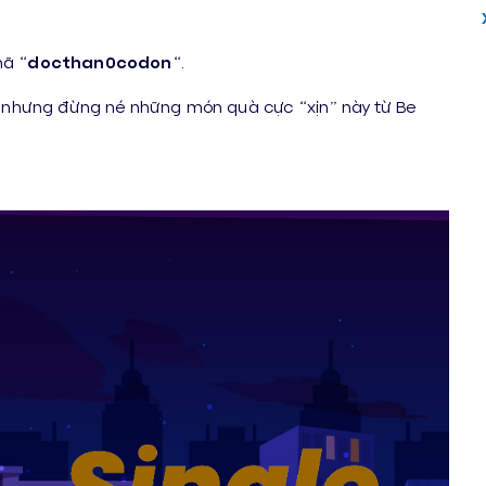
mã “
docthan0codon
“.
h”, nhưng đừng né những món quà cực “xịn” này từ Be