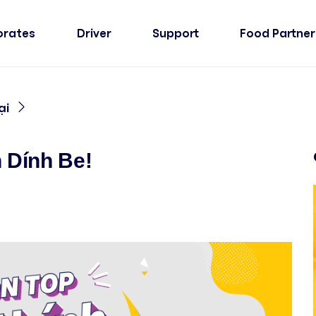
orates
Driver
Support
Food Partner
ại
h Dính Be!