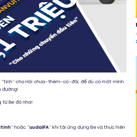
ực “tình” cho Hội chưa-thèm-có-đôi, để dù có một mình
o đường!
 từ Be đó nha!
tinh
” hoặc “
uudaiFA
” khi tải ứng dụng Be và thực hiện