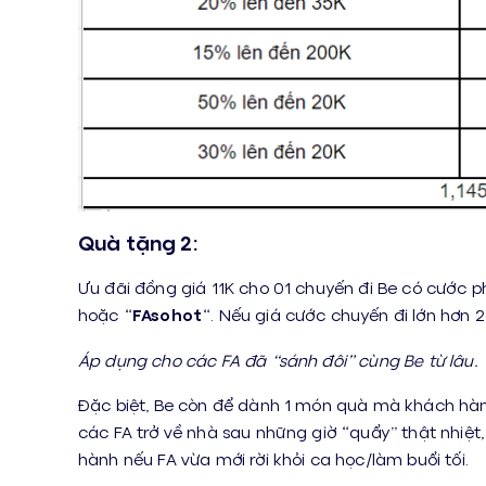
Quà tặng 2:
Ưu đãi đồng giá 11K cho 01 chuyến đi Be có cước 
hoặc “
FAsohot
“. Nếu giá cước chuyến đi lớn hơn 
Áp dụng cho các FA đã “sánh đôi” cùng Be từ lâu.
Đặc biệt, Be còn để dành 1 món quà mà khách hàn
các FA trở về nhà sau những giờ “quẩy” thật nhiệt
hành nếu FA vừa mới rời khỏi ca học/làm buổi tối.