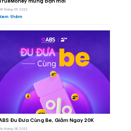
TrueMoney mừng bạn mới
08 tháng 09, 2022
Xem thêm
ABS Đu Đưa Cùng Be, Giảm Ngay 20K
06 tháng 08, 2022