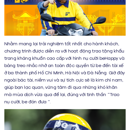
Nhằm mang lại trải nghiệm tốt nhất cho hành khách,
chương trình được diễn ra với hoạt động trao tặng khẩu
trang kháng khuẩn cao cấp với hình nụ cười beHappy và
bảng treo nhắc nhở an toàn độc quyền từ be đến tài xế
ở ba thành phố Hồ Chí Minh, Hà Nội và Đà Nẵng. Giờ đây
ngoài bác tài, niềm vui và sự tích cực sẽ là kim chỉ nam,
giúp bạn lạc quan, vững tâm đi qua những khó khăn
mà mùa dịch vừa qua để lại, đúng với tinh thần “Trao
nụ cười, be đón đưa “.