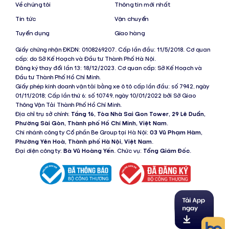
Về chúng tôi
Thông tin mới nhất
Tin tức
Vận chuyển
Tuyển dụng
Giao hàng
Giấy chứng nhận ĐKDN: 0108269207. Cấp lần đầu: 11/5/2018. Cơ quan
cấp: do Sở Kế Hoạch và Đầu tư Thành Phố Hà Nội.
Đăng ký thay đổi lần 13: 18/12/2023. Cơ quan cấp: Sở Kế Hoạch và
Đầu tư Thành Phố Hồ Chí Minh.
Giấy phép kinh doanh vận tải bằng xe ô tô cấp lần đầu: số 7942, ngày
01/11/2018; Cấp lần thứ 6: số 10749, ngày 10/01/2022 bởi Sở Giao
Thông Vận Tải Thành Phố Hồ Chí Minh.
Địa chỉ trụ sở chính:
Tầng 16, Tòa Nhà Sai Gon Tower, 29 Lê Duẩn,
Phường Sài Gòn, Thành phố Hồ Chí Minh, Việt Nam
.
Chi nhánh công ty Cổ phần Be Group tại Hà Nội:
03 Vũ Phạm Hàm,
Phường Yên Hoà, Thành phố Hà Nội, Việt Nam
.
Đại diện công ty:
Bà Vũ Hoàng Yến
. Chức vụ:
Tổng Giám Đốc
.