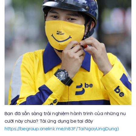
Bạn đã sẵn sàng trải nghiệm hành trình của những nụ
cười này chưa? Tải ứng dụng be tại đây
https://begroup.onelink.me/n83F/TaiNgayUngDung)