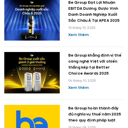
Be Group Đạt Lợi Nhuận
EBITDA Dương, Được Vinh
Danh Doanh Nghiệp Xuất
Sắc Châu Á Tại APEA 2025
14 tháng 10, 2025
Xem thêm
Be Group khẳng định vị thế
công nghệ Việt với chiến
thắng kép tại Better
Choice Awards 2025
06 tháng 10, 2025
Xem thêm
Be Group hoàn thành đầy
đủ nghĩa vụ thuế năm 2025
theo quy định pháp luật
19 tháng 08, 2025