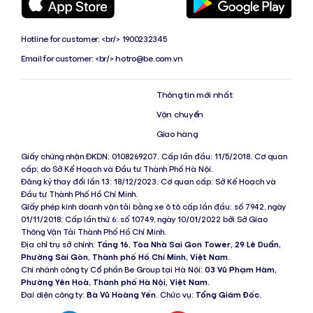
Hotline for customer: <br/> 1900232345
Email for customer: <br/>
hotro@be.com.vn
Thông tin mới nhất
Vận chuyển
Giao hàng
Giấy chứng nhận ĐKDN: 0108269207. Cấp lần đầu: 11/5/2018. Cơ quan
cấp: do Sở Kế Hoạch và Đầu tư Thành Phố Hà Nội.
Đăng ký thay đổi lần 13: 18/12/2023. Cơ quan cấp: Sở Kế Hoạch và
Đầu tư Thành Phố Hồ Chí Minh.
Giấy phép kinh doanh vận tải bằng xe ô tô cấp lần đầu: số 7942, ngày
01/11/2018; Cấp lần thứ 6: số 10749, ngày 10/01/2022 bởi Sở Giao
Thông Vận Tải Thành Phố Hồ Chí Minh.
Địa chỉ trụ sở chính:
Tầng 16, Tòa Nhà Sai Gon Tower, 29 Lê Duẩn,
Phường Sài Gòn, Thành phố Hồ Chí Minh, Việt Nam
.
Chi nhánh công ty Cổ phần Be Group tại Hà Nội:
03 Vũ Phạm Hàm,
Phường Yên Hoà, Thành phố Hà Nội, Việt Nam
.
Đại diện công ty:
Bà Vũ Hoàng Yến
. Chức vụ:
Tổng Giám Đốc
.