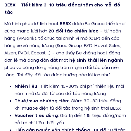
BE5X – Tiết kiệm 3–10 triệu đồng/năm cho mỗi đối
tác
Mô hình phúc lợi linh hoạt
BE5X
được Be Group triển khai
cùng mạng lưới hơn
20 đối tác chiến lược
– từ ngân
hàng (VPBank), tổ chức tài chính vi mô (CEP) đến các
hãng xe và năng lượng (Saco Group, BYD, Haval, Selex,
Aizen, PVOil, Eboost…) – cho thấy Be không hoạt động
đơn lẻ mà đang dẫn dắt một
hệ sinh thái liên ngành
phục vụ cộng đồng hàng trăm nghìn đối tác của nền
tảng. Tại đây, đối tác được hưởng các lội ích như:
Nhiên liệu:
Tiết kiệm 15–30% chi phí nhiên liệu mỗi
năm nhờ ưu đãi từ các đối tác năng lượng.
Thuê
/mua
phương tiện:
Giảm 30–80 triệu đồng
khi mua xe điện từ đối tác trong hệ sinh thái BE5X.
Voucher tiêu dùng:
Giá trị đến 1,15 triệu đồng/năm
hỗ trợ chi tiêu thiết yếu.
Tiếp cận nguồn
vốn chính thống, ưu đãi
:
Đối tác