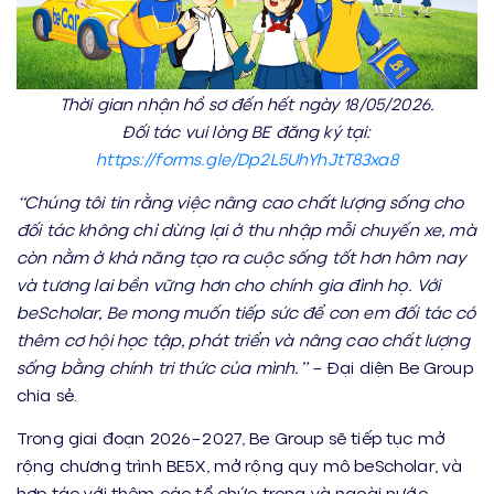
Thời gian nhận hồ sơ đến hết ngày 18/05/2026.
Đối tác
vui lòng
BE đăng ký tại:
https://forms.gle/Dp2L5UhYhJtT83xa8
“Chúng tôi tin rằng việc nâng cao chất lượng sống cho
đối tác không chỉ dừng lại ở thu nhập mỗi chuyến xe, mà
còn nằm ở khả năng tạo ra cuộc sống tốt hơn hôm nay
và tương lai bền
vững hơn
cho chính gia đình họ. Với
beScholar, Be mong muốn tiếp sức để con em
đối tác
có
thêm cơ hội học tập, phát triển và nâng
cao
chất lượng
sống bằng chính tri thức của mình.”
– Đại diện Be Group
chia sẻ.
Trong giai đoạn 2026–2027, Be Group sẽ tiếp tục mở
rộng chương trình BE5X, mở rộng quy mô beScholar, và
hợp tác với thêm các tổ chức trong và ngoài nước