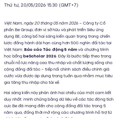
Thứ tư, 20/05/2026 15:30 (GMT+7)
Việt Nam, ngày
20
tháng 05 năm 2026
– Công ty Cổ
phần Be Group, đơn vị sở hữu và phát triển Siêu ứng
dụng BE, công bố hai sáng kiến quan trọng trong chiến
lược đồng hành dài hạn cùng hơn 500 nghìn đối tác tại
Việt Nam:
Báo cáo Tác động
5 năm
và chương trình
học bổng
beScholar
2026
. Đây là bước tiếp theo trong
chuỗi nỗ lực nâng cao thu nhập và chất lượng sống cho
cộng đồng đối tác – tiếp nối chính sách điều chỉnh giá
cước vừa được áp dụng trong tuần qua nhằm mục tiêu
gia tăng thu nhập cho tài xế.
Hai sáng kiến này phản ánh hai chiều của một cam kết
duy nhất: minh chứng bằng dữ liệu về các tác động tích
cực Be đã mang đến cho cộng đồng đối tác trong 5
năm qua, đồng thời mở rộng các chương trình hỗ trợ từ