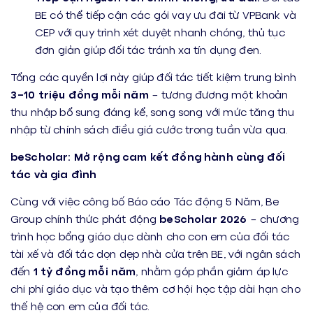
BE có thể tiếp cận các gói vay ưu đãi từ VPBank và
CEP với quy trình xét duyệt nhanh chóng, thủ tục
đơn giản giúp đối tác tránh xa tín dụng đen.
Tổng các quyền lợi này giúp đối tác tiết kiệm trung bình
3–10 triệu đồng mỗi năm
– tương đương một khoản
thu nhập bổ sung đáng kể, song song với mức tăng thu
nhập từ chính sách điều giá cước trong tuần vừa qua.
beScholar: Mở rộng cam kết đồng hành cùng đối
tác và gia đình
Cùng với việc công bố Báo cáo Tác động 5 Năm, Be
Group chính thức phát động
beScholar
2026
– chương
trình học bổng giáo dục dành cho con em của đối tác
tài xế và đối tác dọn dẹp nhà cửa trên BE, với ngân sách
đến
1 tỷ đồng mỗi năm
, nhằm góp phần giảm áp lực
chi phí giáo dục và tạo thêm cơ hội học tập dài hạn cho
thế hệ con em của đối tác.