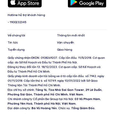
Hotline hỗ trợ khách hàng:
- 1900232345
Về chúng tôi
Thông tin mới nhất
Tin tức
Vận chuyển
Tuyển dụng
Giao hàng
Giấy chứng nhận ĐKDN: 0108269207. Cấp lần đầu: 11/5/2018. Cơ quan
cấp: do Sở Kế Hoạch và Đầu tư Thành Phố Hà Nội.
Đăng ký thay đổi lần 13: 18/12/2023. Cơ quan cấp: Sở Kế Hoạch và
Đầu tư Thành Phố Hồ Chí Minh.
Giấy phép kinh doanh vận tải bằng xe ô tô cấp lần đầu: số 7942, ngày
01/11/2018; Cấp lần thứ 6: số 10749, ngày 10/01/2022 bởi Sở Giao
Thông Vận Tải Thành Phố Hồ Chí Minh.
Địa chỉ trụ sở chính:
Tầng 16, Tòa Nhà Sai Gon Tower, 29 Lê Duẩn,
Phường Sài Gòn, Thành phố Hồ Chí Minh, Việt Nam
.
Chi nhánh công ty Cổ phần Be Group tại Hà Nội:
03 Vũ Phạm Hàm,
Phường Yên Hoà, Thành phố Hà Nội, Việt Nam
.
Đại diện công ty:
Bà Vũ Hoàng Yến
. Chức vụ:
Tổng Giám Đốc
.