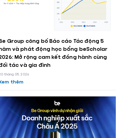
Be Group công bố Báo cáo Tác động 5
năm và phát động học bổng beScholar
26: Mở rộng cam kết đồng hành cùng
đối tác và gia đình
20 tháng 05, 2026
Xem thêm