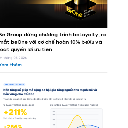
Be Group dừng chương trình beLoyalty, ra
mắt beOne với cơ chế hoàn 10% beXu và
loạt quyền lợi ưu tiên
24 tháng 06, 2026
Xem thêm