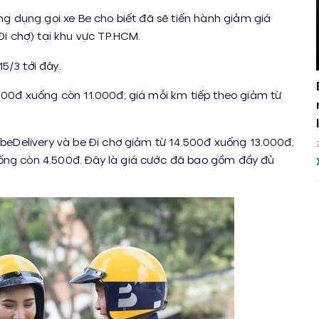
ứng dụng gọi xe Be cho biết đã sẽ tiến hành giảm giá
Đi chợ) tại khu vực TP.HCM.
5/3 tới đây.
.000đ xuống còn 11.000đ; giá mỗi km tiếp theo giảm từ
 beDelivery và be Đi chợ giảm từ 14.500đ xuống 13.000đ;
uống còn 4.500đ. Đây là giá cước đã bao gồm đầy đủ