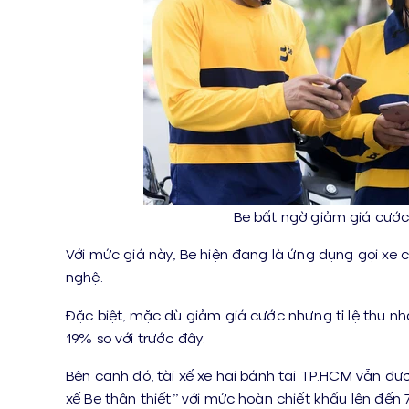
Be bất ngờ giảm giá cước 
Với mức giá này, Be hiện đang là ứng dụng gọi xe c
nghệ.
Đặc biệt, mặc dù giảm giá cước nhưng tỉ lệ thu nh
19% so với trước đây.
Bên cạnh đó, tài xế xe hai bánh tại TP.HCM vẫn đư
xế Be thân thiết” với mức hoàn chiết khấu lên đến