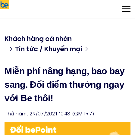
Khách hàng cá nhân
Tin tức / Khuyến mại
Miễn phí nâng hạng, bao bay
sang. Đổi điểm thưởng ngay
với Be thôi!
Thứ năm, 29/07/2021 10:48 (GMT+7)