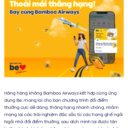
Hãng hàng không Bamboo Airways kết hợp cùng ứng
dụng Be, mang lại cho bạn chương trình đổi điểm
thưởng cực dễ dàng, thăng hạng nhanh chóng, nhằm
mang lại các trải nghiệm đặc sắc từ các hạng ghế ngồi.
Ngồi nhà đổi điểm thưởng, sau dịch mình lại được tận