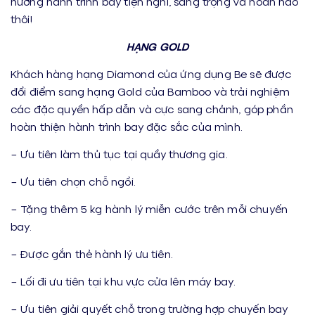
hưởng hành trình bay tiện nghi, sang trọng và hoàn hảo
thôi!
HẠNG GOLD
Khách hàng hạng Diamond của ứng dụng Be sẽ được
đổi điểm sang hạng Gold của Bamboo và trải nghiệm
các đặc quyền hấp dẫn và cực sang chảnh, góp phần
hoàn thiện hành trình bay đặc sắc của mình.
– Ưu tiên làm thủ tục tại quầy thương gia.
– Ưu tiên chọn chỗ ngồi.
– Tặng thêm 5 kg hành lý miễn cước trên mỗi chuyến
bay.
– Được gắn thẻ hành lý ưu tiên.
– Lối đi ưu tiên tại khu vực cửa lên máy bay.
– Ưu tiên giải quyết chỗ trong trường hợp chuyến bay