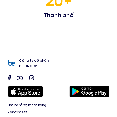
20+
Thành phố
Công ty cổ phần
BE GROUP
Hotline hỗ trợ khách hàng:
- 1900232345