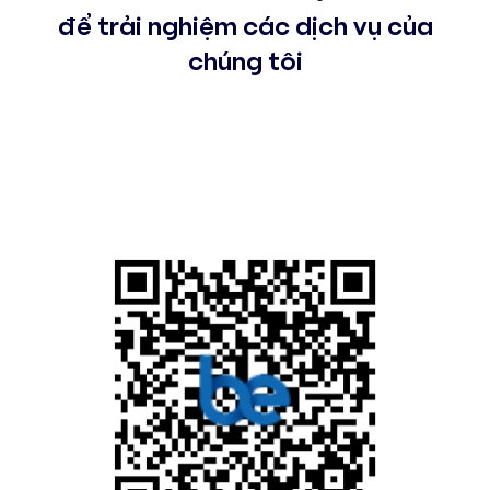
để trải nghiệm các dịch vụ của
chúng tôi