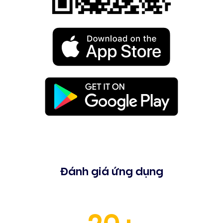
Đánh giá ứng dụng