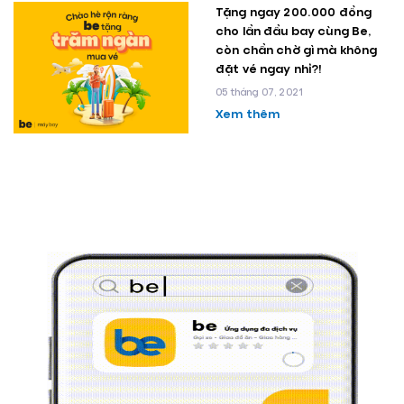
Tặng ngay 200.000 đồng
cho lần đầu bay cùng Be,
còn chần chờ gì mà không
đặt vé ngay nhỉ?!
05 tháng 07, 2021
Xem thêm