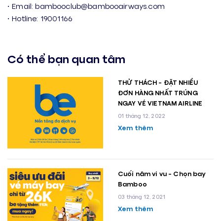
• Email:
bambooclub@bambooairways.com
• Hotline: 19001166
Có thể bạn quan tâm
THỬ THÁCH - ĐẶT NHIỀU
ĐƠN HÀNG NHẤT TRÚNG
NGAY VÉ VIETNAM AIRLINE
01 tháng 12, 2022
Xem thêm
Cuối năm vi vu - Chọn bay
Bamboo
03 tháng 12, 2021
Xem thêm