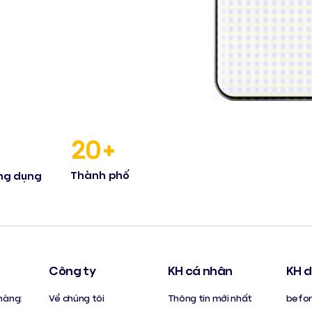
20+
Thành phố
ng dụng
Công ty
KH cá nhân
KH d
hàng:
Về chúng tôi
Thông tin mới nhất
befor