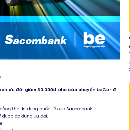
2
ách ưu đãi giảm 30.000đ cho các chuyến beCar đi
 bằng thẻ tín dụng quốc tế của Sacombank.
được áp dụng ưu đãi.
Be