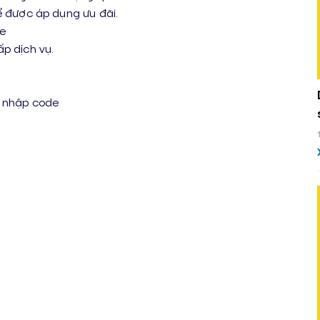
được áp dụng ưu đãi.
Be
p dịch vụ.
2
y nhập code