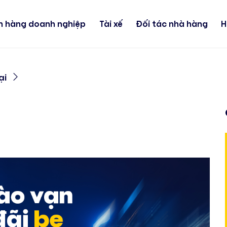
h hàng doanh nghiệp
Tài xế
Đối tác nhà hàng
H
ại