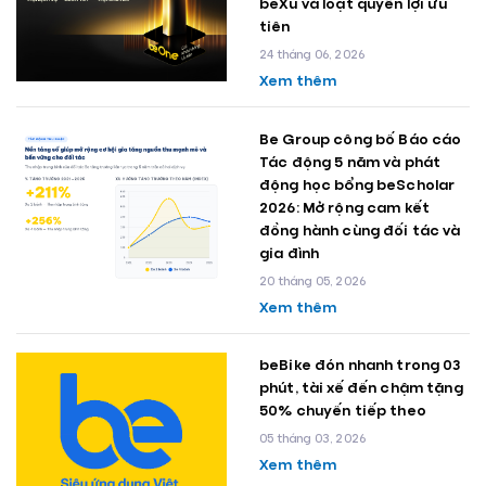
beXu và loạt quyền lợi ưu
tiên
24 tháng 06, 2026
Xem thêm
Be Group công bố Báo cáo
Tác động 5 năm và phát
động học bổng beScholar
2026: Mở rộng cam kết
đồng hành cùng đối tác và
gia đình
20 tháng 05, 2026
Xem thêm
beBike đón nhanh trong 03
phút, tài xế đến chậm tặng
50% chuyến tiếp theo
05 tháng 03, 2026
Xem thêm