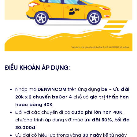
…
ĐIỀU KHOẢN ÁP DỤNG:
…
Nhập mã
DENVINCOM
trên ứng dụng
be
–
Ưu đãi
20k x 2 chuyến beCar 4
chỗ có
giá trị thấp hơn
hoặc bằng 40K
.
Đối với các chuyến đi có
cước phí lớn hơn 40K
,
chương trình áp dụng với mức
ưu đãi 50%, tối đa
30.000đ
.
Ưu đãi có hiệu lực trong vòng
30 ngày
kể từ ngày