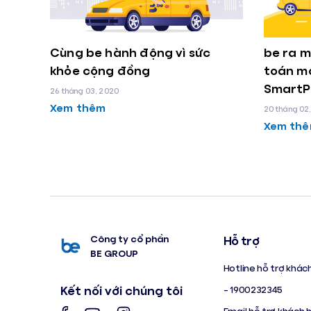
Cùng be hành động vì sức
be ra 
khỏe cộng đồng
toán mớ
SmartP
26 tháng 03, 2020
Xem thêm
20 tháng 02
Xem th
Công ty cổ phần
Hỗ trợ
BE GROUP
Hotline hỗ trợ khác
Kết nối với chúng tôi
- 1900232345
Email hỗ trợ khách 