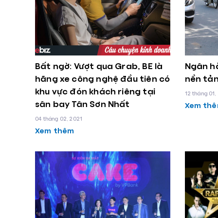
Bất ngờ: Vượt qua Grab, BE là
Ngân hà
hãng xe công nghệ đầu tiên có
nền tả
khu vực đón khách riêng tại
12 tháng 01,
sân bay Tân Sơn Nhất
Xem th
04 tháng 02, 2021
Xem thêm