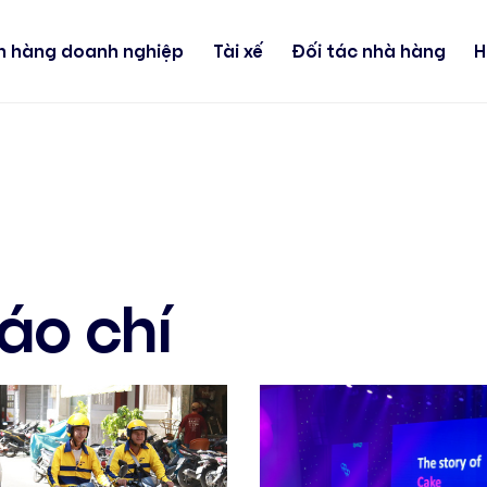
h hàng doanh nghiệp
Tài xế
Đối tác nhà hàng
H
Báo chí