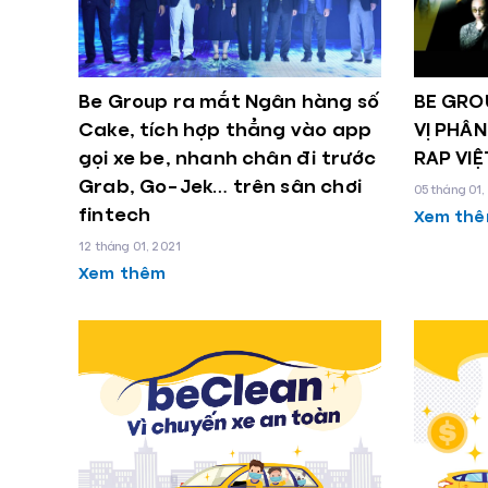
Be Group ra mắt Ngân hàng số
BE GRO
Cake, tích hợp thẳng vào app
VỊ PHÂN
gọi xe be, nhanh chân đi trước
RAP VIỆ
Grab, Go-Jek… trên sân chơi
05 tháng 01,
fintech
Xem th
12 tháng 01, 2021
Xem thêm