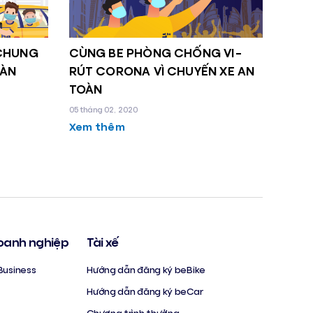
 CHUNG
CÙNG BE PHÒNG CHỐNG VI-
OÀN
RÚT CORONA VÌ CHUYẾN XE AN
TOÀN
05 tháng 02, 2020
Xem thêm
oanh nghiệp
Tài xế
Business
Hướng dẫn đăng ký beBike
Hướng dẫn đăng ký beCar
Chương trình thưởng