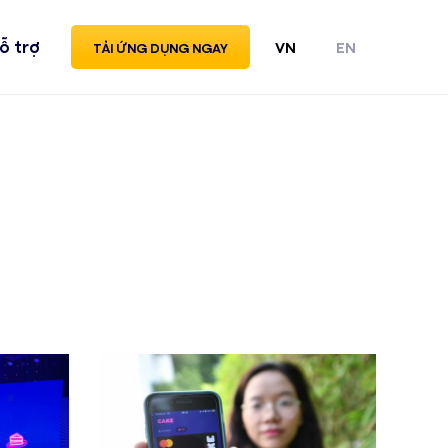
ỗ trợ
VN
EN
TẢI ỨNG DỤNG NGAY