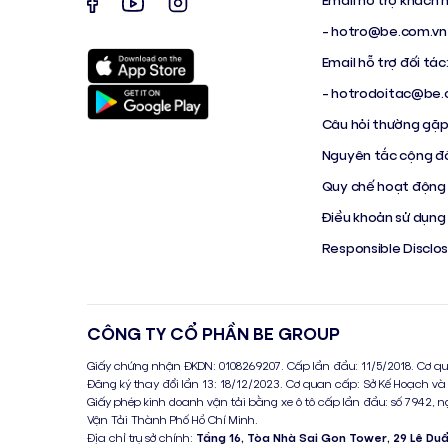
-
hotro@be.com.vn
Email hỗ trợ đối tác
-
hotrodoitac@be.
Câu hỏi thường gặ
Nguyên tắc cộng đ
Quy chế hoạt động
Điều khoản sử dụng
Responsible Disclo
CÔNG TY CỔ PHẦN BE GROUP
Giấy chứng nhận ĐKDN: 0108269207. Cấp lần đầu: 11/5/2018. Cơ qu
Đăng ký thay đổi lần 13: 18/12/2023. Cơ quan cấp: Sở Kế Hoạch và
Giấy phép kinh doanh vận tải bằng xe ô tô cấp lần đầu: số 7942, n
Vận Tải Thành Phố Hồ Chí Minh.
Địa chỉ trụ sở chính:
Tầng 16, Tòa Nhà Sai Gon Tower, 29 Lê Du