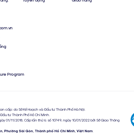
:
com.vn
p
ồng
sure Program
an cấp: do Sở Kế Hoạch và Đầu tư Thành Phố Hà Nội.
 Đầu tư Thành Phố Hồ Chí Minh.
gày 01/11/2018; Cấp lần thứ 6: số 10749, ngày 10/01/2022 bởi Sở Giao Thông
ẩn, Phường Sài Gòn, Thành phố Hồ Chí Minh, Việt Nam
.