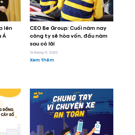
p lên
CEO Be Group: Cuối năm nay
u Á
công ty sẽ hòa vốn, đầu năm
sau có lãi
16 tháng 11, 2020
Xem thêm