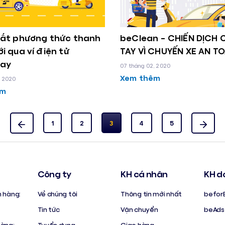
mắt phương thức thanh
beClean – CHIẾN DỊCH
i qua ví điện tử
TAY VÌ CHUYẾN XE AN T
ay
07 tháng 02, 2020
Xem thêm
, 2020
êm
1
2
3
4
5
Công ty
KH cá nhân
KH d
h hàng:
Về chúng tôi
Thông tin mới nhất
befor
Tin tức
Vận chuyển
beAds
hàng:
Tuyển dụng
Giao hàng