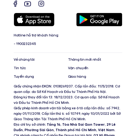
Hotline hỗ trợ khách hàng:
- 1900232345
Về chúng tôi
Thông tin mới nhất
Tin tức
Vận chuyển
Tuyển dụng
Giao hàng
Giấy chứng nhận ĐKDN: 0108269207. Cấp lần đầu: 11/5/2018. Cơ
quan cấp: do Sở Kế Hoạch và Đầu tư Thành Phố Hà Nội.
Đăng ký thay đổi lần 13: 18/12/2023. Cơ quan cấp: Sở Kế Hoạch
và Đầu tư Thành Phố Hồ Chí Minh.
Giấy phép kinh doanh vận tải bằng xe ô tô cấp lần đầu: số 7942,
ngày 01/11/2018; Cấp lần thứ 6: số 10749, ngày 10/01/2022 bởi Sở
Giao Thông Vận Tải Thành Phố Hồ Chí Minh.
Địa chỉ trụ sở chính:
Tầng 16, Tòa Nhà Sai Gon Tower, 29 Lê
Duẩn, Phường Sài Gòn, Thành phố Hồ Chí Minh, Việt Nam
.
Chi nhánh công ty Cổ phần Be Group tại Hà Nội:
03 Vũ Phạm