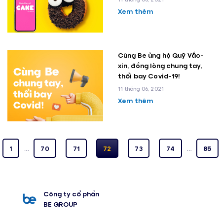
Xem thêm
Cùng Be ủng hộ Quỹ Vắc-
xin, đồng lòng chung tay,
thổi bay Covid-19!
11 tháng 06, 2021
Xem thêm
1
…
70
71
72
73
74
…
85
Công ty cổ phần
BE GROUP