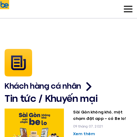
Khách hàng cá nhân
Tin tức / Khuyến mại
Sài Gòn không khó, một
chạm đặt app – có Be lo!
09 tháng 07, 2021
Xem thêm