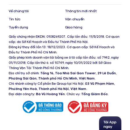
Về chúng tôi
Thông tin mới nhất
Tin tức
Vận chuyển
Tuyển dụng
Giao hàng
Giấy chứng nhận ĐKDN: 0108269207. Cấp lần đầu: 11/5/2018. Cơ quan
cấp: do Sở Kế Hoạch và Đầu tư Thành Phố Hà Nội.
Đăng ký thay đổi lần 13: 18/12/2023. Cơ quan cấp: Sở Kế Hoạch và
Đầu tư Thành Phố Hồ Chí Minh.
Giấy phép kinh doanh vận tải bằng xe ô tô cấp lần đầu: số 7942, ngày
01/11/2018; Cấp lần thứ 6: số 10749, ngày 10/01/2022 bởi Sở Giao
Thông Vận Tải Thành Phố Hồ Chí Minh.
Địa chỉ trụ sở chính:
Tầng 16, Tòa Nhà Sai Gon Tower, 29 Lê Duẩn,
Phường Sài Gòn, Thành phố Hồ Chí Minh, Việt Nam
.
Chi nhánh công ty Cổ phần Be Group tại Hà Nội:
03 Vũ Phạm Hàm,
Phường Yên Hoà, Thành phố Hà Nội, Việt Nam
.
Đại diện công ty:
Bà Vũ Hoàng Yến
. Chức vụ:
Tổng Giám Đốc
.