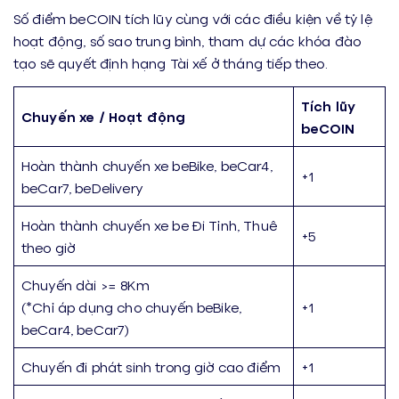
Số điểm beCOIN tích lũy cùng với các điều kiện về tỷ lệ
hoạt động, số sao trung bình, tham dự các khóa đào
tạo sẽ quyết định hạng Tài xế ở tháng tiếp theo.
Tích lũy
Chuyến xe / Hoạt động
beCOIN
Hoàn thành chuyến xe beBike, beCar4,
+1
beCar7, beDelivery
Hoàn thành chuyến xe be Đi Tỉnh, Thuê
+5
theo giờ
Chuyến dài >= 8Km
(*Chỉ áp dụng cho chuyến beBike,
+1
beCar4, beCar7)
Chuyến đi phát sinh trong giờ cao điểm
+1