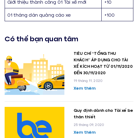
Giới thiệu thành công 01 Tài xế mới
+10
01 tháng dán quảng cáo xe
+100
Có thể bạn quan tâm
TIÊU CHÍ “TỔNG THU
KHÁCH” ÁP DỤNG CHO TÀI
XẾ KÍCH HOẠT TỪ 01/11/2020
ĐẾN 30/11/2020
19 tháng 11, 2020
Xem thêm
Quy định dành cho Tài xế be
thân thiết
25 tháng 09, 2020
Xem thêm